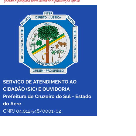
facilita a pesquisa para localizar a publicação oficial.
SERVIÇO DE ATENDIMENTO AO 
CIDADÃO (SIC) E OUVIDORIA
Prefeitura de Cruzeiro do Sul - Estado 
do Acre
CNPJ 04.012.548/0001-02
💻Acesso online: 
SIC 
| 
Fale Conosco
 | 
Ouvidoria
|
Mapa do Site
 | 
Portal da 