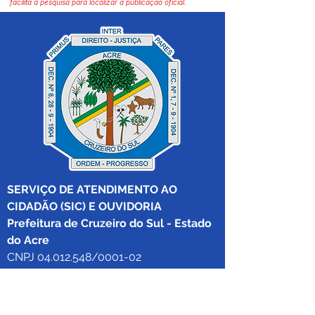
facilita a pesquisa para localizar a publicação oficial.
SERVIÇO DE ATENDIMENTO AO 
CIDADÃO (SIC) E OUVIDORIA
Prefeitura de Cruzeiro do Sul - Estado 
do Acre
CNPJ 04.012.548/0001-02
💻Acesso online: 
SIC 
| 
Fale Conosco
 | 
Ouvidoria
|
Mapa do Site
 | 
Portal da 