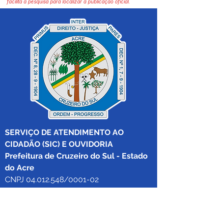
facilita a pesquisa para localizar a publicação oficial.
SERVIÇO DE ATENDIMENTO AO 
CIDADÃO (SIC) E OUVIDORIA
Prefeitura de Cruzeiro do Sul - Estado 
do Acre
CNPJ 04.012.548/0001-02
💻Acesso online: 
SIC 
| 
Fale Conosco
 | 
Ouvidoria
|
Mapa do Site
 | 
Portal da 