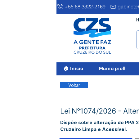
+55 68 3322-2169
gabinete@
H
🏠 Início
Município⬇️
Voltar
Lei N°1074/2026 - Alte
Dispõe sobre alteração do PPA 2
Cruzeiro Limpa e Acessível.