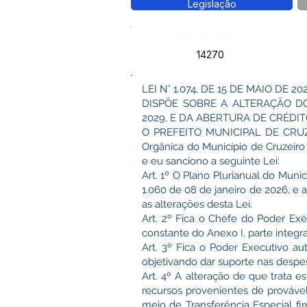
Legislação
Número do Diário:
14270
LEI N° 1.074, DE 15 DE MAIO DE 202
DISPÕE SOBRE A ALTERAÇÃO D
2029, E DA ABERTURA DE CRÉDI
O PREFEITO MUNICIPAL DE CRUZEIR
Orgânica do Município de Cruzeir
e eu sanciono a seguinte Lei:
Art. 1º O Plano Plurianual do Munic
1.060 de 08 de janeiro de 2026, e 
as alterações desta Lei.
Art. 2º Fica o Chefe do Poder Exe
constante do Anexo I, parte integra
Art. 3º Fica o Poder Executivo a
objetivando dar suporte nas despes
Art. 4º A alteração de que trata e
recursos provenientes de prováve
meio de Transferência Especial f