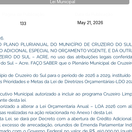
Lei Municipal
Página da Publicação:
Data da Publicação:
May 21, 2026
133
6.
O PLANO PLURIANUAL DO MUNICÍPIO DE CRUZEIRO DO SUL
TO ADICIONAL ESPECIAL NO ORÇAMENTO VIGENTE, E DÁ OUTR
O DO SUL – ACRE, no uso das atribuições legais conferidas 
o do Sul – Acre, FAÇO SABER que o Plenário Municipal de Cruzei
ípio de Cruzeiro do Sul para o período de 2026 a 2029, instituído
as Prioridades e Metas da Lei de Diretrizes Orçamentárias-LDO 202
cutivo Municipal autorizado a incluir ao programa Cruzeiro Lim
nte desta lei.
utorizado a alterar a Lei Orçamentaria Anual – LOA 2026 com a
as realizadas na ação relacionada no Anexo I desta Lei.
sta Lei, se dará por Decreto com a abertura de Crédito Adicional 
l excesso de arrecadação, oriundos de Emenda Parlamentar Indiv
irmado com o Governo Federal no valor de R$ 450.000,00 (quat