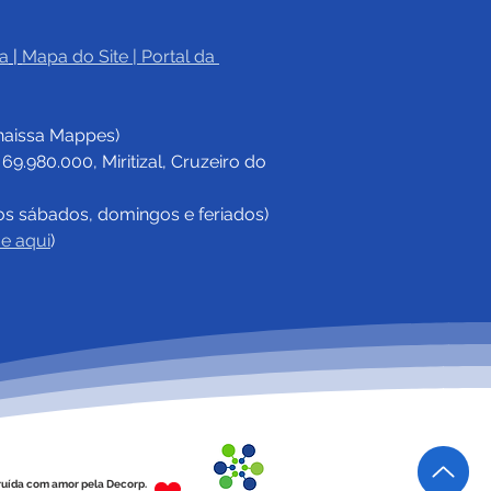
a
|
Mapa do Site
 | 
Portal da 
haissa Mappes)
.980.000, Miritizal, Cruzeiro do 
os sábados, domingos e feriados)
ue aqui
)
ruída com amor pela Decorp.