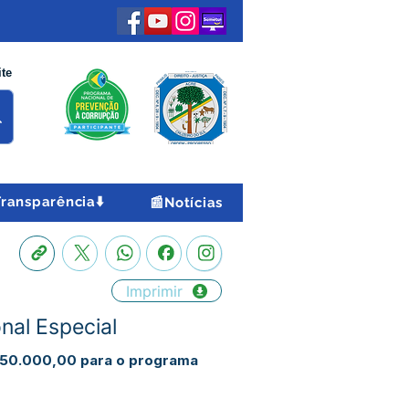
ite
Transparência⬇️
📰Notícias
Imprimir
nal Especial
 450.000,00 para o programa