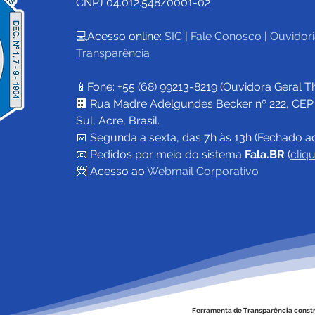
CNPJ 04.012.548/0001-02
💻Acesso online: 
SIC 
| 
Fale Conosco
 | 
Ouvidori
Transparência
📱Fone: +55 (68) 
99213-8219
 (Ouvidora Geral 
T
🏢 Rua Madre Adelgundes Becker nº 222, CEP 69
Sul, Acre, Brasil.
📅 Segunda a sexta, das 7h às 13h (Fechado a
📧 
Pedidos por meio do sistema 
Fala.BR
 (
cliq
📨 Acesso ao 
Webmail Corporativo
Ferramenta de Transparência const