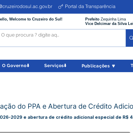
cruzeirodosul.ac.gov.br
Portal da Transparência
ello, Welcome to Cruzeiro do Sul!
Prefeito
Zequinha Lima
Vice Delcimar da Silva Le
O Governo⬇️
Serviços⬇️
Publicações 🔽
ração do PPA e Abertura de Crédito Adicio
026-2029 e abertura de crédito adicional especial de R$