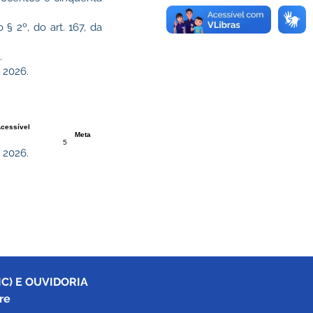
§ 2º, do art. 167, da
.
2026.
Acessível
Meta
5
2026.
C) E OUVIDORIA
re