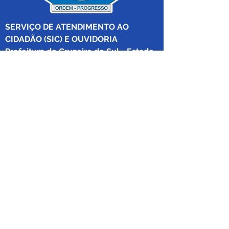
SERVIÇO DE ATENDIMENTO AO 
CIDADÃO (SIC) E OUVIDORIA
Prefeitura de Cruzeiro do Sul - Estado 
do Acre
CNPJ 04.012.548/0001-02
💻Acesso online: 
SIC 
| 
Fale Conosco
 | 
Ouvidoria
|
Mapa do Site
 | 
Portal da 
Transparência
📱Fone: +55 (68) 
99213-8219
 (Ouvidora 
Geral 
Thaissa Mappes)
🏢 Rua Madre Adelgundes Becker nº 
222, CEP 69.980.000, Miritizal, Cruzeiro 
do Sul, Acre, Brasil.
📅 Segunda a sexta, das 7h às 13h 
(Fechado aos sábados, domingos e 