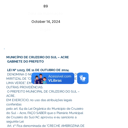
89
Data da Publicação:
October 14, 2024
Órgão:
MUNICÍPIO DE CRUZEIRO DO SUL – ACRE
GABINETE DO PREFEITO
LEI Nº 1.023, DE 11 DE OUTUBRO DE 2024.
DENOMINA O NOME DA CRECHE DO BAIRRO DO
MIRITIZAL DE “CRECHE AMBROZINA DE NEGREIROS
LIMA VERDE”, EM NOSSO MUNICÍPIO E DÁ
OUTRAS PROVIDÊNCIAS.
O PREFEITO MUNICIPAL DE CRUZEIRO DO SUL –
ACRE,
EM EXERCÍCIO, no uso das atribuições legais
conferidas
pelo art. 64 da Lei Orgânica do Município de Cruzeiro
do Sul – Acre, FAÇO SABER que o Plenário Municipal
de Cruzeiro do Sul/AC aprovou e eu sanciono a
seguinte Lei:
Art. 1º Fica denominada de “CRECHE AMBROZINA DE