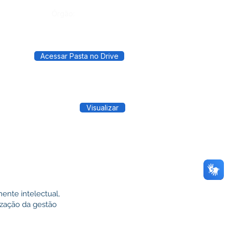
Órgão:
Acessar Pasta no Drive
Visualizar
ente intelectual,
ização da gestão