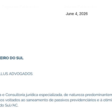
Página da Publicação:
Data da Publicação:
June 4, 2026
EIRO DO SUL
ELLUS ADVOGADOS
a e Consultoria jurídica especializada, de natureza predominantem
cos voltados ao saneamento de passivos previdenciários e à otim
 do Sul/AC,