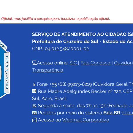
 Oficial, mas facilita a pesquisa para localizar a publicação oficial.
SERVIÇO DE ATENDIMENTO AO CIDADÃO (SI
Prefeitura de Cruzeiro do Sul - Estado do Ac
CNPJ 04.012.548/0001-02
💻Acesso online: 
SIC 
| 
Fale Conosco
 | 
Ouvidori
Transparência
📱Fone: +55 (68) 
99213-8219
 (Ouvidora Geral 
T
🏢 Rua Madre Adelgundes Becker nº 222, CEP 69
Sul, Acre, Brasil.
📅 Segunda a sexta, das 7h às 13h (Fechado a
📧 
Pedidos por meio do sistema 
Fala.BR
 (
cliq
📨 Acesso ao 
Webmail Corporativo