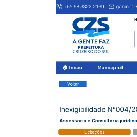
+55 68 3322-2169
gabinete@
H
🏠 Início
Município⬇️
Voltar
Inexigibilidade N°004/2
Assessoria e Consultoria jurídica
Licitações