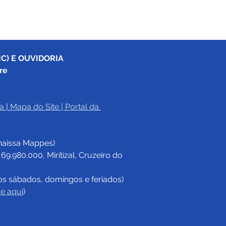
C) E OUVIDORIA
re
a
|
Mapa do Site
 | 
Portal da 
haissa Mappes)
.980.000, Miritizal, Cruzeiro do 
os sábados, domingos e feriados)
ue aqui
)