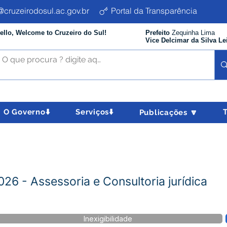
cruzeirodosul.ac.gov.br
Portal da Transparência
ello, Welcome to Cruzeiro do Sul!
Prefeito
Zequinha Lima
Vice Delcimar da Silva Le
O Governo⬇️
Serviços⬇️
Publicações 🔽
026 - Assessoria e Consultoria jurídica
Inexigibilidade