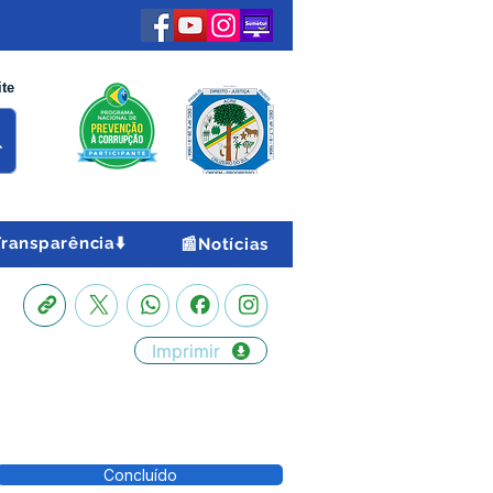
ite
Transparência⬇️
📰Notícias
Imprimir
Concluído