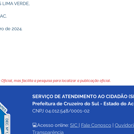
 LIMA VERDE,
AC.
ro de 2024.
 Oficial, mas facilita a pesquisa para localizar a publicação oficial.
SERVIÇO DE ATENDIMENTO AO CIDADÃO (SI
Prefeitura de Cruzeiro do Sul - Estado do Ac
CNPJ 04.012.548/0001-02
💻Acesso online: 
SIC 
| 
Fale Conosco
 | 
Ouvidori
Transparência