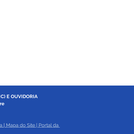
C) E OUVIDORIA
re
a
|
Mapa do Site
 | 
Portal da 