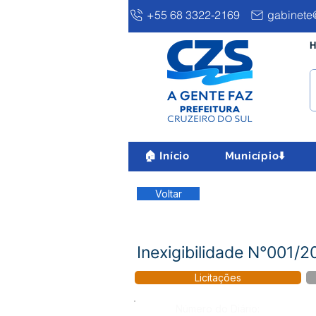
+55 68 3322-2169
gabinete@
H
🏠 Início
Município⬇️
Voltar
Inexigibilidade N°001/
Licitações
Número do Diário: