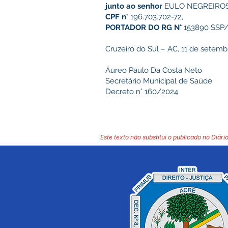
junto ao senhor
EULO NEGREIROS
CPF n°
196.703.702-72,
PORTADOR DO RG N°
153890 SSP/
Cruzeiro do Sul – AC, 11 de setemb
Áureo Paulo Da Costa Neto
Secretário Municipal de Saúde
Decreto n° 160/2024
Este texto não substitui o publicado no Diário