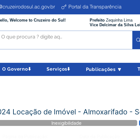
cruzeirodosul.ac.gov.br
Portal da Transparência
ello, Welcome to Cruzeiro do Sul!
Prefeito
Zequinha Lima
Vice Delcimar da Silva Le
O Governo⬇️
Serviços⬇️
Publicações 🔽
2024 Locação de Imóvel - Almoxarifado - 
Inexigibilidade
Página da Publicação:
Data da Publicação: