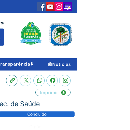
ite
Transparência⬇️
📰Notícias
Imprimir
Sec. de Saúde
Concluído
Órgão: