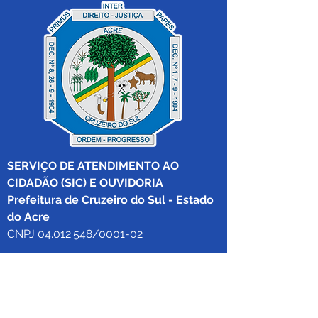
SERVIÇO DE ATENDIMENTO AO 
CIDADÃO (SIC) E OUVIDORIA
Prefeitura de Cruzeiro do Sul - Estado 
do Acre
CNPJ 04.012.548/0001-02
💻Acesso online: 
SIC 
| 
Fale Conosco
 | 
Ouvidoria
|
Mapa do Site
 | 
Portal da 
Transparência