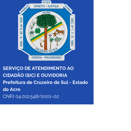
SERVIÇO DE ATENDIMENTO AO 
CIDADÃO (SIC) E OUVIDORIA
Prefeitura de Cruzeiro do Sul - Estado 
do Acre
CNPJ 04.012.548/0001-02
💻Acesso online: 
SIC 
| 
Fale Conosco
 | 
Ouvidoria
|
Mapa do Site
 | 
Portal da 
Transparência