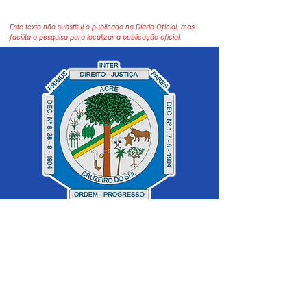
Este texto não substitui o publicado no Diário Oficial, mas
facilita a pesquisa para localizar a publicação oficial.
SERVIÇO DE ATENDIMENTO AO 
CIDADÃO (SIC) E OUVIDORIA
Prefeitura de Cruzeiro do Sul - Estado 
do Acre
CNPJ 04.012.548/0001-02