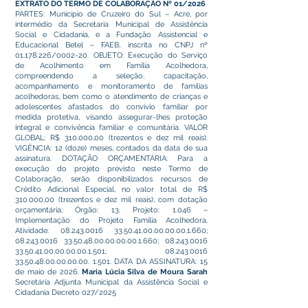
EXTRATO DO TERMO DE COLABORAÇÃO Nº 01/2026
PARTES: Município de Cruzeiro do Sul – Acre, por
intermédio da Secretaria Municipal de Assistência
Social e Cidadania, e a Fundação Assistencial e
Educacional Betel – FAEB, inscrita no CNPJ nº
01.178.226
/0002-20. OBJETO: Execução do Serviço
de Acolhimento em Família Acolhedora,
compreendendo a seleção, capacitação,
acompanhamento e monitoramento de famílias
acolhedoras, bem como o atendimento de crianças e
adolescentes afastados do convívio familiar por
medida protetiva, visando assegurar-lhes proteção
integral e convivência familiar e comunitária. VALOR
GLOBAL: R$ 310.000,00 (trezentos e dez mil reais).
VIGÊNCIA: 12 (doze) meses, contados da data de sua
assinatura. DOTAÇÃO ORÇAMENTÁRIA: Para a
execução do projeto previsto neste Termo de
Colaboração, serão disponibilizados recursos de
Crédito Adicional Especial, no valor total de R$
310.000,00 (trezentos e dez mil reais), com dotação
orçamentária; Órgão: 13. Projeto: 1.046 –
Implementação do Projeto Família Acolhedora.
Atividade:
08.243.0016 33.50.41.00
.00.00.00.1.660;
08.243.0016 33.50.48.00
.00.00.00.1.660;
08.243.0016
33.50.41.00
.00.00.00.1.501;
08.243.0016
33.50.48.00
.00.00.00. 1.501. DATA DA ASSINATURA: 15
de maio de 2026.
Maria Lúcia Silva de Moura Sarah
Secretária Adjunta Municipal da Assistência Social e
Cidadania Decreto 027/2025