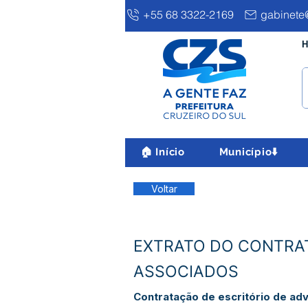
+55 68 3322-2169
gabinete@
H
🏠 Início
Município⬇️
Voltar
EXTRATO DO CONTRA
ASSOCIADOS
Contratação de escritório de ad