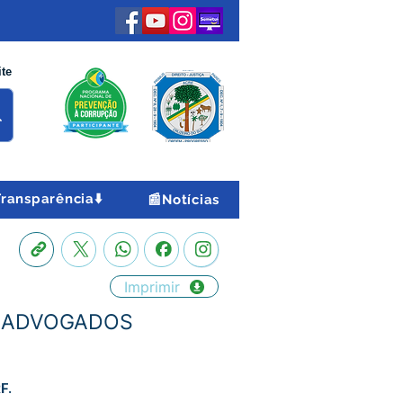
ite
Transparência⬇️
📰Notícias
Imprimir
O ADVOGADOS
F.