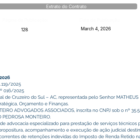
Extrato do Contrato
Página da Publicação:
Data da Publicação:
March 4, 2026
128
2026
.119/2025
º 016/2025
al de Cruzeiro do Sul – AC, representada pelo Senhor MATHEU
tratégica, Orçamento e Finanças.
RO ADVOGADOS ASSOCIADOS, inscrita no CNPJ sob o nº 35.54
O PEDROSA MONTEIRO.
de advocacia especializado para prestação de serviços técnicos p
a propositura, acompanhamento e execução de ação judicial desti
ecorrentes de retenções indevidas do Imposto de Renda Retido n