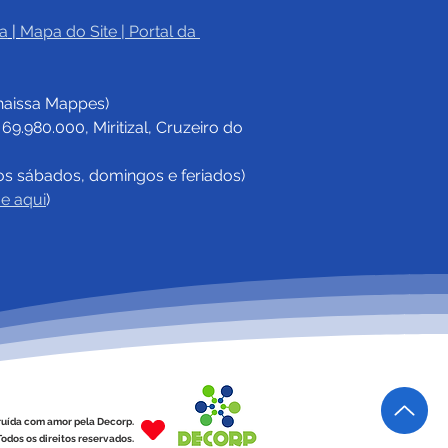
a
|
Mapa do Site
 | 
Portal da 
haissa Mappes)
.980.000, Miritizal, Cruzeiro do 
os sábados, domingos e feriados)
ue aqui
)
ruída com amor pela Decorp.
odos os direitos reservados.