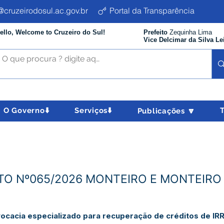
cruzeirodosul.ac.gov.br
Portal da Transparência
ello, Welcome to Cruzeiro do Sul!
Prefeito
Zequinha Lima
Vice Delcimar da Silva Le
O Governo⬇️
Serviços⬇️
Publicações 🔽
TO Nº065/2026 MONTEIRO E MONTEIR
vocacia especializado para recuperação de créditos de IRR