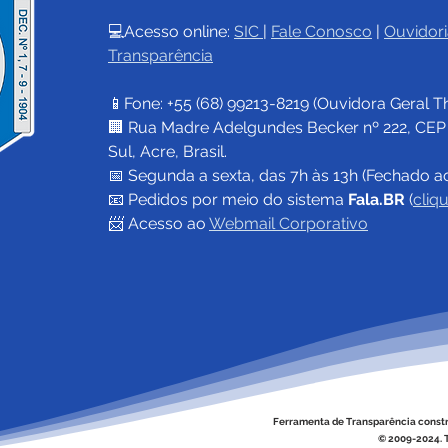
💻Acesso online: 
SIC 
| 
Fale Conosco
 | 
Ouvidori
Transparência
📱Fone: +55 (68) 
99213-8219
 (Ouvidora Geral 
T
🏢 Rua Madre Adelgundes Becker nº 222, CEP 69
Sul, Acre, Brasil.
📅 Segunda a sexta, das 7h às 13h (Fechado a
📧 
Pedidos por meio do sistema 
Fala.BR
 (
cliq
📨 Acesso ao 
Webmail Corporativo
Ferramenta de Transparência const
© 2009-2024. T