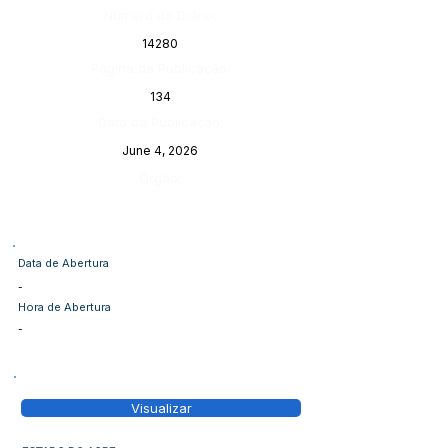
Número do Diário:
14280
Página da Publicação:
134
Data da Publicação:
June 4, 2026
Órgão:
Data de Abertura
-
Hora de Abertura
-
Visualizar