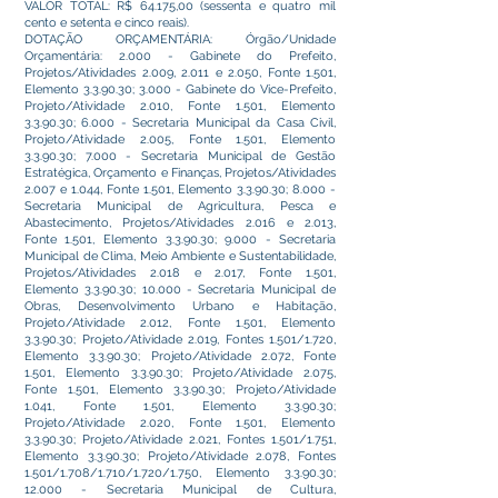
VALOR TOTAL: R$ 64.175,00 (sessenta e quatro mil
cento e setenta e cinco reais).
DOTAÇÃO ORÇAMENTÁRIA: Órgão/Unidade
Orçamentária: 2.000 - Gabinete do Prefeito,
Projetos/Atividades 2.009, 2.011 e 2.050, Fonte 1.501,
Elemento 3.3.90.30; 3.000 - Gabinete do Vice-Prefeito,
Projeto/Atividade 2.010, Fonte 1.501, Elemento
3.3.90.30; 6.000 - Secretaria Municipal da Casa Civil,
Projeto/Atividade 2.005, Fonte 1.501, Elemento
3.3.90.30; 7.000 - Secretaria Municipal de Gestão
Estratégica, Orçamento e Finanças, Projetos/Atividades
2.007 e 1.044, Fonte 1.501, Elemento 3.3.90.30; 8.000 -
Secretaria Municipal de Agricultura, Pesca e
Abastecimento, Projetos/Atividades 2.016 e 2.013,
Fonte 1.501, Elemento 3.3.90.30; 9.000 - Secretaria
Municipal de Clima, Meio Ambiente e Sustentabilidade,
Projetos/Atividades 2.018 e 2.017, Fonte 1.501,
Elemento 3.3.90.30; 10.000 - Secretaria Municipal de
Obras, Desenvolvimento Urbano e Habitação,
Projeto/Atividade 2.012, Fonte 1.501, Elemento
3.3.90.30; Projeto/Atividade 2.019, Fontes 1.501/1.720,
Elemento 3.3.90.30; Projeto/Atividade 2.072, Fonte
1.501, Elemento 3.3.90.30; Projeto/Atividade 2.075,
Fonte 1.501, Elemento 3.3.90.30; Projeto/Atividade
1.041, Fonte 1.501, Elemento 3.3.90.30;
Projeto/Atividade 2.020, Fonte 1.501, Elemento
3.3.90.30; Projeto/Atividade 2.021, Fontes 1.501/1.751,
Elemento 3.3.90.30; Projeto/Atividade 2.078, Fontes
1.501/1.708/1.710/1.720/1.750, Elemento 3.3.90.30;
12.000 - Secretaria Municipal de Cultura,