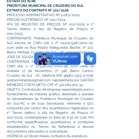
ESTADO DO ACRE
PREFEITURA MUNICIPAL DE CRUZEIRO DO SUL
EXTRATO DO CONTRATO Nº 172/2026
PROCESSO ADMINISTRATIVO: Nº 2.083/2024
PREGÃO ELETRÔNICO: Nº 042/2024
ATA DE REGISTRO DE PREÇOS: Nº 010/2025 e 1º
Termo Aditivo à Ata de Registro de Preços nº
010/2025
CONTRATANTE: Prefeitura Municipal de Cruzeiro do
Sul, inscrita no CNPJ sob o nº
04.012.548
/0001-02,
com sede na Rua Madre Adelgundes Becker, nº 222,
Bairro Miritizal, Cruzeiro do Sul - AC, representada por
JOSE DE SOUZA LIMA, Prefeito Municipal.
CONTRATADA: G M COSTA NETO LTDA, inscrita no
CNPJ sob o nº
07.538.057
/0001-98, com sede na
Avenida 17 de Novembro, nº 346, Bairro Centro,
Cruzeiro do Sul - AC, telefone
(68) 99961-1323
, e-mail:
gastaomenezes@gmail.com
, representada por GASTÃO
MENEZES COSTA NETO, CPF nº
322.284.302-34
.
OBJETO: Contratação de empresa especializada para o
fornecimento de material gráfico, destinado a atender
às necessidades da Prefeitura Municipal de Cruzeiro
do Sul/AC e de suas Secretarias, referente a 50%
(cinquenta por cento) dos quantitativos registrados no
1º Termo Aditivo à Ata de Registro de Preços nº
010/2025, contemplando os itens 50 e 51 do Lote XIV,
conforme especificações, quantitativos e condições
estabelecidos no Termo de Referência e demais
documentos vinculados à contratação.
VIGÊNCIA: 12 (doze) meses, contados da assinatura.