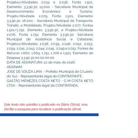
Projetos/Atividades 2.034 e 2.036, Fonte 1.501,
Elemento 3.3.90.30; 15.000 - Secretaria Municipal de
Desenvolvimento Econômico e Turismo,
Projeto/Atividade 2.079, Fonte 1.501, Elemento
3.3.90.30; 16.000 - Secretaria Municipal de Transporte,
Trânsito e Mobilidade, Projeto/Atividade 2.077, Fontes
1.501/1.752, Elemento 3.3.90.30, e Projeto/Atividade
2.076, Fonte 1.752, Elemento 3.3.90.30; Secretaria
Municipal de Assistência Social e Cidadania,
Projetos/Atividades 2.038, 2.039, 2.046, 2.052, 2.053,
2.054, 2.041, 2.043, 2.044, 2.045, 2.049 e 2.051, Fontes de
Recurso 1.660, 1.669, 1.751, 1.706 e 1.501, Elemento de
Despesa
3.3.90.30.00.00.00.00
.
DATA DE ASSINATURA: 22 de maio de 2026.
ASSINAM:
JOSE DE SOUZA LIMA - Prefeito Municipal de Cruzeiro
do Sul - Representante legal da CONTRATANTE.
GASTÃO MENEZES COSTA NETO - G M COSTA NETO
LTDA - Representante legal da CONTRATADA.
Este texto não substitui o publicado no Diário Oficial, mas
facilita a pesquisa para localizar a publicação oficial.