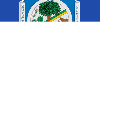
SERVIÇO DE ATENDIMENTO AO 
CIDADÃO (SIC) E OUVIDORIA
Prefeitura de Cruzeiro do Sul - Estado 
do Acre
CNPJ 04.012.548/0001-02
💻Acesso online: 
SIC 
| 
Fale Conosco
 | 
Ouvidoria
|
Mapa do Site
 | 
Portal da 
Transparência
📱Fone: +55 (68) 
99213-8219
 (Ouvidora 