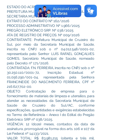
ESTADO DO ACRE
PREFEITURA MUNICIPAL DE CRUZEIRO DO SUL
SECRETARIA MUNICIPAL DE SAÚDE
EXTRATO DO CONTRATO Nº 162/2026
PROCESSO ADMINISTRATIVO: Nº 1.966/2025
PREGÃO ELETRÔNICO SRP: Nº 038/2025
ATA DE REGISTRO DE PREÇOS: Nº 009/2026
CONTRATANTE: Prefeitura Municipal de Cruzeiro do
Sul, por meio da Secretaria Municipal de Saúde,
inscrita no CNPJ sob o nº
04.012.548
/0001-02,
representada pelo Senhor LUÍS RAFAEL GONÇALVES
GOMES, Secretário Municipal de Saúde, nomeado
pelo Decreto nº 171/2026.
CONTRATADA: F.N. FERREIRA, inscrita no CNPJ sob o nº
30.250.110
/0001-72, Inscrição Estadual nº
01.056.290
/001-04, representada pela Senhora
FRANCINEIDE DO NASCIMENTO FERREIRA, CPF nº
216.627.702-00
.
OBJETO: Contratação de empresa para o
fornecimento de materiais de limpeza e utensílios, para
atender as necessidades da Secretaria Municipal de
Saúde de Cruzeiro do Sul/AC, conforme
especificações, quantidades e exigências estabelecidas
no Termo de Referência – Anexo I do Edital do Pregão
Eletrônico SRP nº 038/2025.
VIGÊNCIA: 12 (doze) meses, contados da data de
assinatura, prorrogável na forma dos arts. 106 e 107 da
Lei Federal nº 14.133/2021.
VALOR TOTAL: R$ 83.981,215 (oitenta e três mil,