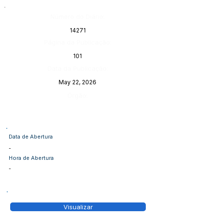
Número do Diário:
14271
Página da Publicação:
101
Data da Publicação:
May 22, 2026
Órgão:
Data de Abertura
-
Hora de Abertura
-
Visualizar