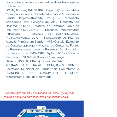
novecentos e oitenta e um reais e duzentos e quinze
milésimos).
DOTAÇÃO ORÇAMENTÁRIA: Órgão: 17 – Secretaria
Municipal de Saúde; Unidade: 02 – Fundo Municipal de
Saúde; Projeto/Atividade: 2069 – Incremento
Temporário aos Serviços de APS; Elemento de
Despesa: 3.3.90.30 – Material de Consumo; Fonte de
Recursos:
1.600.42.3110
– Emendas Parlamentares
Individuais – Recursos do SUS/FNS/União.
Projeto/Atividade: 2070 – Manutenção ao Piso de
Atenção Primária em Saúde – APS/Custeio; Elemento
de Despesa: 3.3.90.30 – Material de Consumo; Fontes
de Recursos:
1.500.41.1002
– Recursos não vinculados
de impostos – FMS/ASPS (15%);
1.600.42.0000
–
Recursos do SUS/FNS/União – Manutenção.
DATA DE ASSINATURA: 15 de maio de 2026.
ASSINAM: LUÍS RAFAEL GONÇALVES GOMES,
Secretário Municipal de Saúde, pela Contratante, e
FRANCINEIDE DO NASCIMENTO FERREIRA,
representante legal da Contratada.
Este texto não substitui o publicado no Diário Oficial, mas
facilita a pesquisa para localizar a publicação oficial.