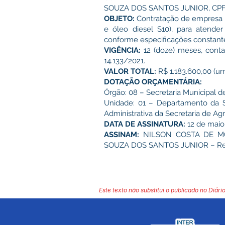
SOUZA DOS SANTOS JUNIOR, CPF n
OBJETO:
Contratação de empresa 
e óleo diesel S10), para atender
conforme especificações constante
VIGÊNCIA:
12 (doze) meses, conta
14.133/2021.
VALOR TOTAL:
R$ 1.183.600,00 (um 
DOTAÇÃO ORÇAMENTÁRIA:
Órgão: 08 – Secretaria Municipal d
Unidade: 01 – Departamento da Se
Administrativa da Secretaria de Agr
DATA DE ASSINATURA:
12 de maio
ASSINAM:
NILSON COSTA DE MOUR
SOUZA DOS SANTOS JUNIOR – Repr
Este texto não substitui o publicado no Diário