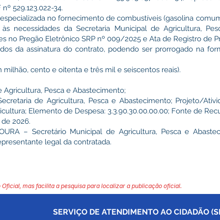
º 529.123.022-34.
especializada no fornecimento de combustíveis (gasolina comu
 às necessidades da Secretaria Municipal de Agricultura, Pe
s no Pregão Eletrônico SRP nº 009/2025 e Ata de Registro de P
dos da assinatura do contrato, podendo ser prorrogado na for
milhão, cento e oitenta e três mil e seiscentos reais).
e Agricultura, Pesca e Abastecimento;
cretaria de Agricultura, Pesca e Abastecimento; Projeto/Ativi
icultura; Elemento de Despesa: 3.3.90.30.00.00.00; Fonte de Recur
 de 2026.
A – Secretário Municipal de Agricultura, Pesca e Abaste
esentante legal da contratada.
 Oficial, mas facilita a pesquisa para localizar a publicação oficial.
SERVIÇO DE ATENDIMENTO AO CIDADÃO (SI