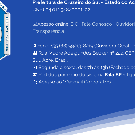
Prefeitura de Cruzeiro do Sul - Estado do Ac
CNPJ 04.012.548/0001-02
💻Acesso online: 
SIC 
| 
Fale Conosco
 | 
Ouvidori
Transparência
📱Fone: +55 (68) 
99213-8219
 (Ouvidora Geral 
T
🏢 Rua Madre Adelgundes Becker nº 222, CEP 69
Sul, Acre, Brasil.
📅 Segunda a sexta, das 7h às 13h (Fechado a
📧 
Pedidos por meio do sistema 
Fala.BR
 (
cliq
📨 Acesso ao 
Webmail Corporativo