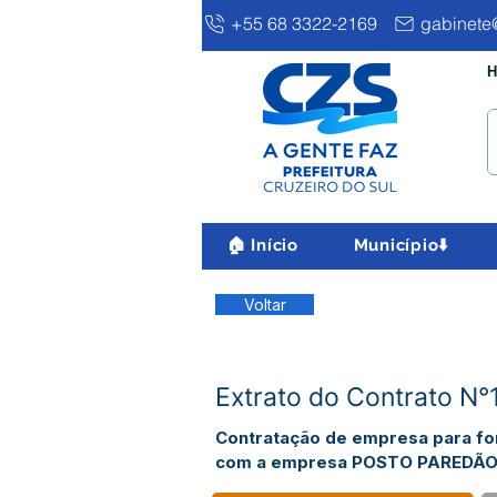
+55 68 3322-2169
gabinete@
H
🏠 Início
Município⬇️
Voltar
Extrato do Contrato 
Contratação de empresa para forn
com a empresa POSTO PAREDÃO L