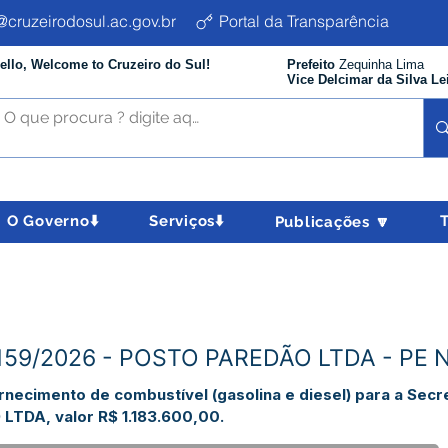
cruzeirodosul.ac.gov.br
Portal da Transparência
ello, Welcome to Cruzeiro do Sul!
Prefeito
Zequinha Lima
Vice Delcimar da Silva Le
O Governo⬇️
Serviços⬇️
Publicações 🔽
N°159/2026 - POSTO PAREDÃO LTDA - PE 
ecimento de combustível (gasolina e diesel) para a Secre
TDA, valor R$ 1.183.600,00.