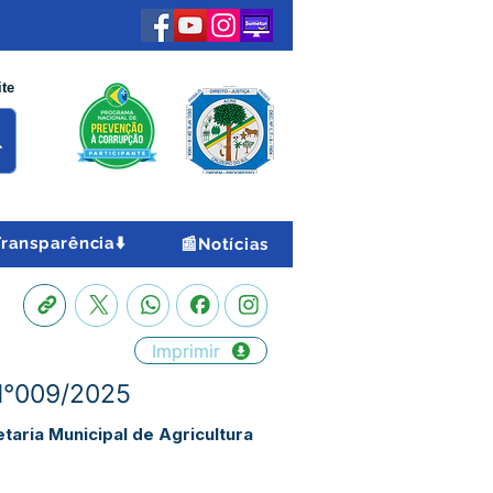
ite
Transparência⬇️
📰Notícias
Imprimir
N°009/2025
taria Municipal de Agricultura