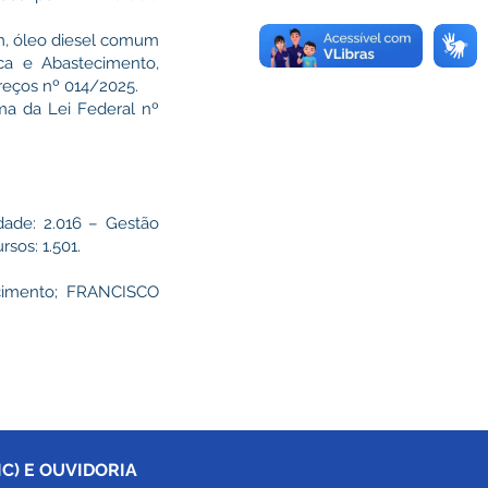
m, óleo diesel comum
sca e Abastecimento,
reços nº 014/2025.
ma da Lei Federal nº
dade: 2.016 – Gestão
sos: 1.501.
cimento; FRANCISCO
C) E OUVIDORIA