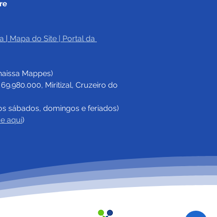
re
a
|
Mapa do Site
 | 
Portal da 
haissa Mappes)
.980.000, Miritizal, Cruzeiro do 
os sábados, domingos e feriados)
ue aqui
)