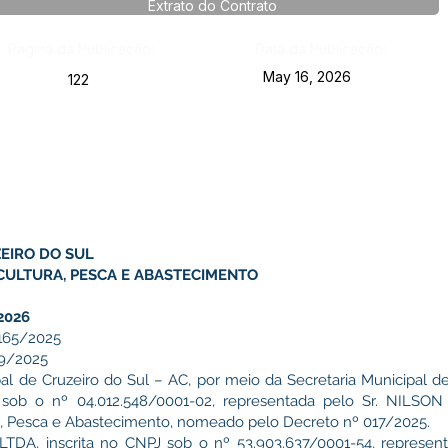
Extrato do Contrato
Página da Publicação:
Data da Publicação:
May 16, 2026
122
EIRO DO SUL
CULTURA, PESCA E ABASTECIMENTO
2026
165/2025
9/2025
al de Cruzeiro do Sul – AC, por meio da Secretaria Municipal de
J sob o nº 04.012.548/0001-02, representada pelo Sr. NIL
ra, Pesca e Abastecimento, nomeado pelo Decreto nº 017/2025.
A, inscrita no CNPJ sob o nº 53.903.637/0001-54, represe