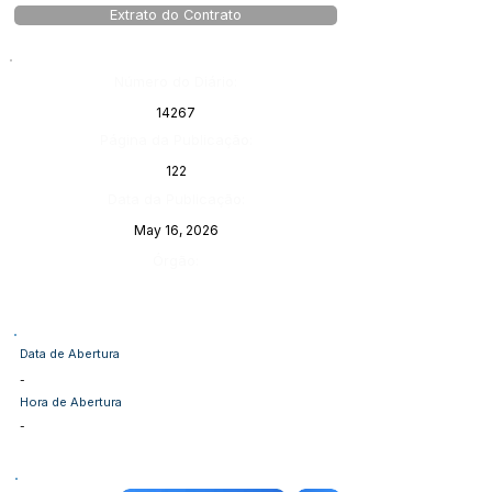
Extrato do Contrato
Número do Diário:
14267
Página da Publicação:
122
Data da Publicação:
May 16, 2026
Órgão:
Data de Abertura
-
Hora de Abertura
-