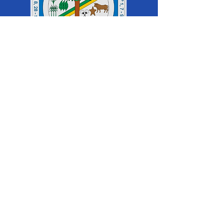
SERVIÇO DE ATENDIMENTO AO 
CIDADÃO (SIC) E OUVIDORIA
Prefeitura de Cruzeiro do Sul - Estado 
do Acre
CNPJ 04.012.548/0001-02
💻Acesso online: 
SIC 
| 
Fale Conosco
 | 
Ouvidoria
|
Mapa do Site
 | 
Portal da 
Transparência
📱Fone: +55 (68) 
99213-8219
 (Ouvidora 
Geral 
Thaissa Mappes)
🏢 Rua Madre Adelgundes Becker nº 