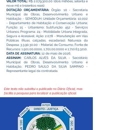
VALOR TOTAL:
R$
2.079.300
,00 (dois milhões, setenta e
nove mil e trezentos reais).
DOTAÇÃO ORÇAMENTÁRIA:
Órgão: 10 - Secretaria
Municipal de Obras, Desenvolvimento Urbano e
Habitação - SEMODUH; Unidade Orçamentária: 10.002
- Departamento de Habitação e Conservação Urbana;
Função: 15 - Urbanismo; Subfunção: 452 - Serviços
Urbanos; Programa: 24 - Mobilidade Urbana Integrada,
Segura e Acessível; Ação: 2.078 - Manutenção em Vias
Públicas (Ruas, calçadas, escadarias); Natureza da
Despesa:
3.3.90.30.00
- Material de Consumo; Fonte de
Recursos:
1.501.00.0000
,
1.701.00.0000
e
1.710.63.3210
.
DATA DE ASSINATURA:
12 de maio de 2026.
ASSINAM:
CARLOS ALVES DA SILVA - Secretário
Municipal de Obras, Desenvolvimento Urbano e
Habitação; PEDRO SAULO DA SILVA SAMPAIO -
Representante legal da contratada.
Este texto não substitui o publicado no Diário Oficial, mas
facilita a pesquisa para localizar a publicação oficial.