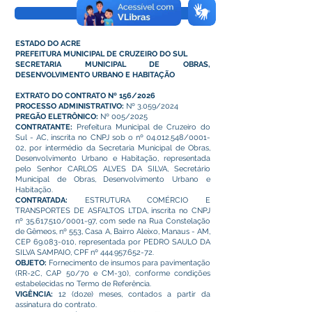
Visualizar
ESTADO DO ACRE
PREFEITURA MUNICIPAL DE CRUZEIRO DO SUL
SECRETARIA MUNICIPAL DE OBRAS,
DESENVOLVIMENTO URBANO E HABITAÇÃO
EXTRATO DO CONTRATO Nº 156/2026
PROCESSO ADMINISTRATIVO:
Nº 3.059/2024
PREGÃO ELETRÔNICO:
Nº 005/2025
CONTRATANTE:
Prefeitura Municipal de Cruzeiro do
Sul - AC, inscrita no CNPJ sob o nº
04.012.548
/0001-
02, por intermédio da Secretaria Municipal de Obras,
Desenvolvimento Urbano e Habitação, representada
pelo Senhor CARLOS ALVES DA SILVA, Secretário
Municipal de Obras, Desenvolvimento Urbano e
Habitação.
CONTRATADA:
ESTRUTURA COMÉRCIO E
TRANSPORTES DE ASFALTOS LTDA, inscrita no CNPJ
nº
35.617.510
/0001-97, com sede na Rua Constelação
de Gêmeos, nº 553, Casa A, Bairro Aleixo, Manaus - AM,
CEP
69.083-010
, representada por PEDRO SAULO DA
SILVA SAMPAIO, CPF nº
444.957.652-72
.
OBJETO:
Fornecimento de insumos para pavimentação
(RR-2C, CAP 50/70 e CM-30), conforme condições
estabelecidas no Termo de Referência.
VIGÊNCIA:
12 (doze) meses, contados a partir da
assinatura do contrato.