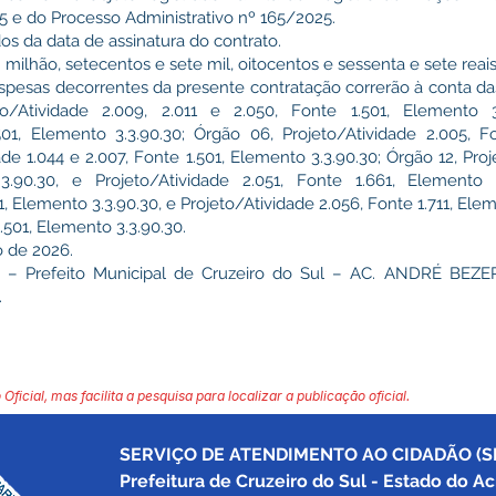
 e do Processo Administrativo nº 165/2025.
s da data de assinatura do contrato.
ilhão, setecentos e sete mil, oitocentos e sessenta e sete reais
as decorrentes da presente contratação correrão à conta da
to/Atividade 2.009, 2.011 e 2.050, Fonte 1.501, Elemento 3
.501, Elemento 3.3.90.30; Órgão 06, Projeto/Atividade 2.005, F
ade 1.044 e 2.007, Fonte 1.501, Elemento 3.3.90.30; Órgão 12, Pro
3.90.30, e Projeto/Atividade 2.051, Fonte 1.661, Elemento 
1, Elemento 3.3.90.30, e Projeto/Atividade 2.056, Fonte 1.711, Ele
1.501, Elemento 3.3.90.30.
 de 2026.
– Prefeito Municipal de Cruzeiro do Sul – AC. ANDRÉ BE
.
 Oficial, mas facilita a pesquisa para localizar a publicação oficial.
SERVIÇO DE ATENDIMENTO AO CIDADÃO (SI
Prefeitura de Cruzeiro do Sul - Estado do Ac