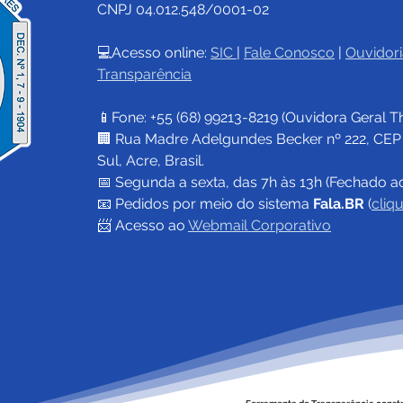
CNPJ 04.012.548/0001-02
💻Acesso online: 
SIC 
| 
Fale Conosco
 | 
Ouvidori
Transparência
📱Fone: +55 (68) 
99213-8219
 (Ouvidora Geral 
T
🏢 Rua Madre Adelgundes Becker nº 222, CEP 69
Sul, Acre, Brasil.
📅 Segunda a sexta, das 7h às 13h (Fechado a
📧 
Pedidos por meio do sistema 
Fala.BR
 (
cliq
📨 Acesso ao 
Webmail Corporativo