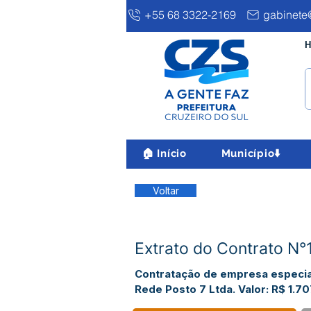
+55 68 3322-2169
gabinete@
H
🏠 Início
Município⬇️
Voltar
Extrato do Contrato N°
Contratação de empresa especial
Rede Posto 7 Ltda. Valor: R$ 1.70