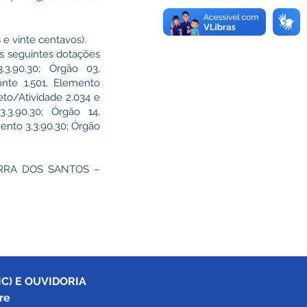
 e vinte centavos).
s seguintes dotações
.3.90.30; Órgão 03,
onte 1.501, Elemento
jeto/Atividade 2.034 e
3.3.90.30; Órgão 14,
mento 3.3.90.30; Órgão
ZERRA DOS SANTOS –
C) E OUVIDORIA
re