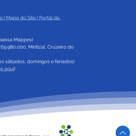
a
|
Mapa do Site
 | 
Portal da 
haissa Mappes)
.980.000, Miritizal, Cruzeiro do 
os sábados, domingos e feriados)
ue aqui
)