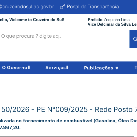
cruzeirodosul.ac.gov.br
Portal da Transparência
ello, Welcome to Cruzeiro do Sul!
Prefeito
Zequinha Lima
Vice Delcimar da Silva Le
O Governo⬇️
Serviços⬇️
Publicações 🔽
150/2026 - PE N°009/2025 - Rede Posto 7
izada no fornecimento de combustível (Gasolina, Óleo Di
7.867,20.