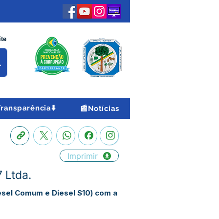
ite
Transparência⬇️
📰Notícias
Imprimir
 Ltda.
esel Comum e Diesel S10) com a