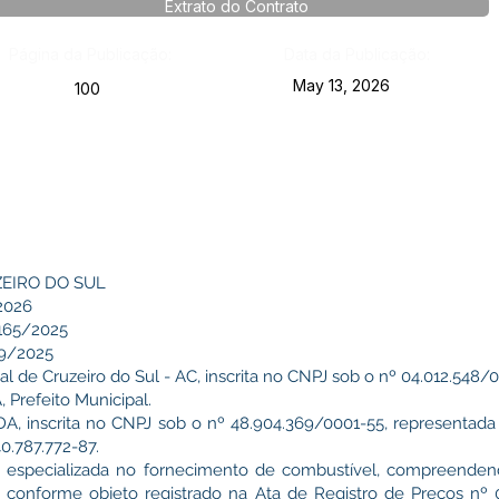
Extrato do Contrato
Página da Publicação:
Data da Publicação:
May 13, 2026
100
ZEIRO DO SUL
2026
165/2025
9/2025
 de Cruzeiro do Sul - AC, inscrita no CNPJ sob o nº 04.012.548/
Prefeito Municipal.
 inscrita no CNPJ sob o nº 48.904.369/0001-55, representad
.787.772-87.
 especializada no fornecimento de combustível, compreende
conforme objeto registrado na Ata de Registro de Preços nº 