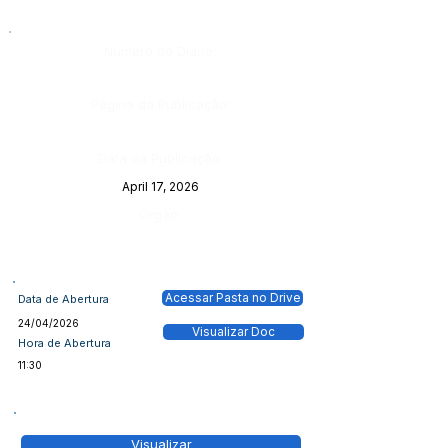
Número do Diário:
Página da Publicação:
Data da Publicação:
April 17, 2026
Órgão:
Acessar Pasta no Drive
Data de Abertura
24/04/2026
Visualizar Doc
Hora de Abertura
11:30
Visualizar