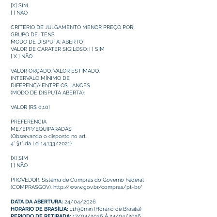
[X] SIM
[ ] NÃO
CRITERIO DE JULGAMENTO MENOR PREÇO POR
GRUPO DE ITENS
MODO DE DISPUTA: ABERTO
VALOR DE CARATER SIGILOSO: [ ] SIM
[ X ] NÃO
VALOR ORÇADO: VALOR ESTIMADO.
INTERVALO MÍNIMO DE
DIFERENÇA ENTRE OS LANCES
(MODO DE DISPUTA ABERTA):
VALOR [R$ 0,10]
PREFERÊNCIA
ME/EPP/EQUIPARADAS
(Observando o disposto no art.
4° §1° da Lei 14.133/2021)
[X] SIM
[ ] NÃO
PROVEDOR: Sistema de Compras do Governo Federal
(COMPRASGOV).
http://www.gov.br/compras/pt-br/
DATA DA ABERTURA:
24/04/2026
HORÁRIO DE BRASÍLIA:
11h30min (Horário de Brasília)
PERIODO DE RETIRADA:
17/04/2026 À 24/04/2026