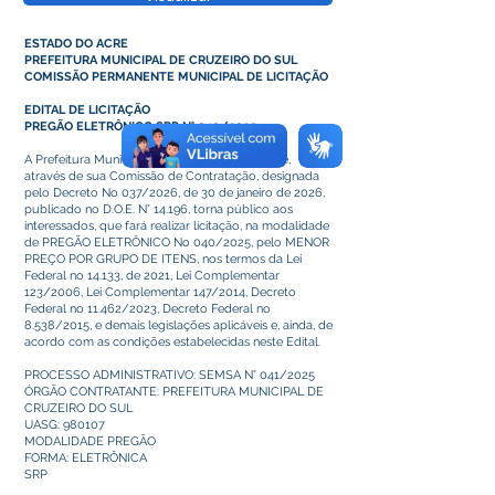
ESTADO DO ACRE
PREFEITURA MUNICIPAL DE CRUZEIRO DO SUL
COMISSÃO PERMANENTE MUNICIPAL DE LICITAÇÃO
EDITAL DE LICITAÇÃO
PREGÃO ELETRÔNICO SRP N° 040/2025
A Prefeitura Municipal de Cruzeiro de Sul/Acre,
através de sua Comissão de Contratação, designada
pelo Decreto No 037/2026, de 30 de janeiro de 2026,
publicado no D.O.E. N° 14.196, torna público aos
interessados, que fará realizar licitação, na modalidade
de PREGÃO ELETRÔNICO No 040/2025, pelo MENOR
PREÇO POR GRUPO DE ITENS, nos termos da Lei
Federal no 14.133, de 2021, Lei Complementar
123/2006, Lei Complementar 147/2014, Decreto
Federal no 11.462/2023, Decreto Federal no
8.538/2015, e demais legislações aplicáveis e, ainda, de
acordo com as condições estabelecidas neste Edital.
PROCESSO ADMINISTRATIVO: SEMSA N° 041/2025
ÓRGÃO CONTRATANTE: PREFEITURA MUNICIPAL DE
CRUZEIRO DO SUL
UASG: 980107
MODALIDADE PREGÃO
FORMA: ELETRÔNICA
SRP