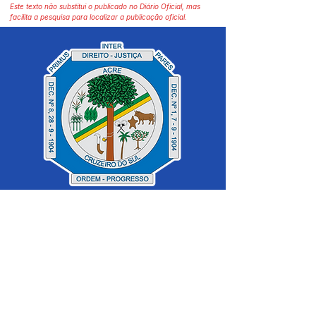
Este texto não substitui o publicado no Diário Oficial, mas
facilita a pesquisa para localizar a publicação oficial.
SERVIÇO DE ATENDIMENTO AO 
CIDADÃO (SIC) E OUVIDORIA
Prefeitura de Cruzeiro do Sul - Estado 
do Acre
CNPJ 04.012.548/0001-02
💻Acesso online: 
SIC 
| 
Fale Conosco
 | 