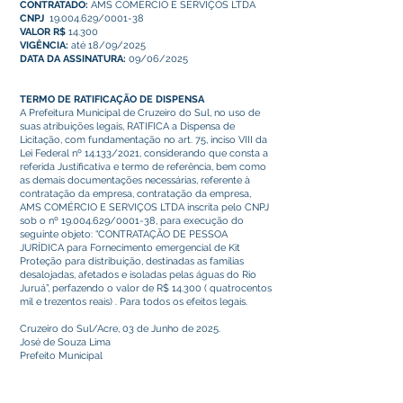
CONTRATADO:
AMS COMÉRCIO E SERVIÇOS LTDA
CNPJ
19.004.629/0001-38
VALOR R$
14.300
VIGÊNCIA:
até 18/09/2025
DATA DA ASSINATURA:
09/06/2025
TERMO DE RATIFICAÇÃO DE DISPENSA
A Prefeitura Municipal de Cruzeiro do Sul, no uso de
suas atribuições legais, RATIFICA a Dispensa de
Licitação, com fundamentação no art. 75, inciso VIII da
Lei Federal nº 14.133/2021, considerando que consta a
referida Justificativa e termo de referência, bem como
as demais documentações necessárias, referente à
contratação da empresa, contratação da empresa,
AMS COMÉRCIO E SERVIÇOS LTDA inscrita pelo CNPJ
sob o nº
19.004.629
/0001-38, para execução do
seguinte objeto: “CONTRATAÇÃO DE PESSOA
JURÍDICA para Fornecimento emergencial de Kit
Proteção para distribuição, destinadas as famílias
desalojadas, afetados e isoladas pelas águas do Rio
Juruá”, perfazendo o valor de R$ 14.300 ( quatrocentos
mil e trezentos reais) . Para todos os efeitos legais.
Cruzeiro do Sul/Acre, 03 de Junho de 2025.
José de Souza Lima
Prefeito Municipal