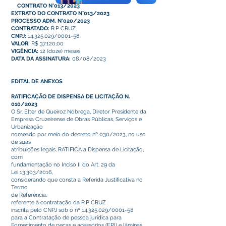
CONTRATO N°013/2023
EXTRATO DO CONTRATO N°013/2023
PROCESSO ADM. N°020/2023
CONTRATADO:
R.P CRUZ
CNPJ:
14.325.029/0001-58
VALOR:
R$ 37.120,00
VIGÊNCIA:
12 (doze) meses
DATA DA ASSINATURA:
08/08/2023
EDITAL DE ANEXOS
RATIFICAÇÃO DE DISPENSA DE LICITAÇÃO N.
010/2023
O Sr. Elter de Queiroz Nóbrega, Diretor Presidente da
Empresa Cruzeirense de Obras Públicas, Serviços e
Urbanização
nomeado por meio do decreto nº 030/2023, no uso
de suas
atribuições legais, RATIFICA a Dispensa de Licitação,
com
fundamentação no Inciso II do Art. 29 da
Lei 13.303/2016,
considerando que consta a Referida Justificativa no
Termo
de Referência,
referente à contratação da R.P CRUZ
inscrita pelo CNPJ sob o nº
14.325.029
/0001-58
para a Contratação de pessoa jurídica para
Fornecimento de peças e acessórios (EPI) e lâminas