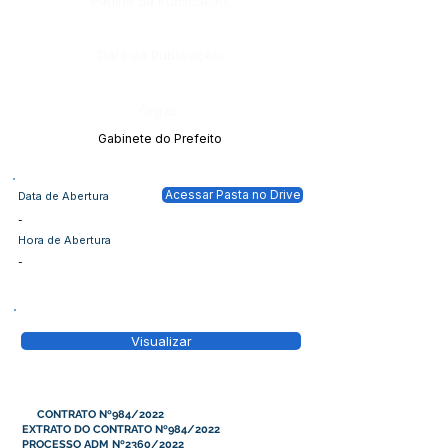
Página da Publicação:
Data da Publicação:
Órgão:
Gabinete do Prefeito
Acessar Pasta no Drive
Data de Abertura
-
Hora de Abertura
-
Visualizar
CONTRATO Nº984/2022
EXTRATO DO CONTRATO Nº984/2022
PROCESSO ADM Nº2360/2022