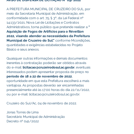
AVISO DE DISPENSA DE LICITAÇÃO Nº 09/2022
A PREFEITURA MUNICIPAL DE CRUZEIRO DO SUL, por
meio da Secretaria Municipal de Administração, em
conformidade com o art. 75, § 3º, da Lei Federal nº
14.133/2021, Nova Lei de Licitações e Contratos
Administrativos, torna público que pretende realizar a
"
Aquisição de Fogos de Artifícios para o Réveillon
2022, visando atender as necessidades da Prefeitura
Municipal de Cruzeiro do Sul.”
conforme Mcondições,
quantidades e exigências estabelecidas no Projeto
Básico e seus anexos.
Quaisquer outras informações e demais documentos
inerentes à contratação poderão ser obtidos através
do e-mail:
licitacao@cruzeirodosul.ac.gov.br
, eventuais
interessados podem apresentar proposta de preço no
período de 18 a 22 de novembro de 2022
,
oportunidade em que esta Prefeitura escolherá a mais
vantajosa. As propostas deverão ser encaminhadas
presencialmente até às 17:00 horas do dia 22/11/2022,
ou por e-mail:
licitacao@cruzeirodosul.ac.gov.br
.
Cruzeiro do Sul/Ac, 04 de novembro de 2022.
Jonas Torres de Lima
Secretário Municipal de Administração
Decreto nº 041/2022