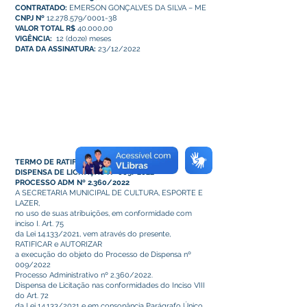
CONTRATADO:
EMERSON GONÇALVES DA SILVA – ME
CNPJ Nº
12.278.579/0001-38
VALOR TOTAL R$
40.000,00
VIGÊNCIA:
12 (doze) meses
DATA DA ASSINATURA:
23/12/2022
TERMO DE RATIFICAÇÃO DE DISPENSA
DISPENSA DE LICITAÇÃO Nº 009/2022
PROCESSO ADM Nº 2.360/2022
A SECRETARIA MUNICIPAL DE CULTURA, ESPORTE E
LAZER,
no uso de suas atribuições, em conformidade com
inciso I. Art. 75
da Lei 14.133/2021, vem através do presente,
RATIFICAR e AUTORIZAR
a execução do objeto do Processo de Dispensa nº
009/2022
Processo Administrativo nº 2.360/2022.
Dispensa de Licitação nas conformidades do Inciso VIII
do Art. 72
da Lei 14.133/2021 e em consonância Parágrafo Único