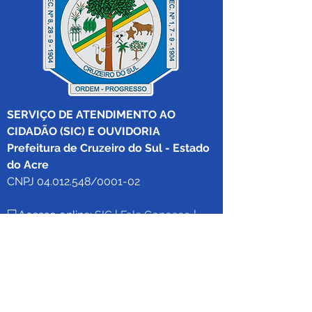
SERVIÇO DE ATENDIMENTO AO 
CIDADÃO (SIC) E OUVIDORIA
Prefeitura de Cruzeiro do Sul - Estado 
do Acre
CNPJ 04.012.548/0001-02
💻Acesso online: 
SIC 
| 
Fale Conosco
 | 
Ouvidoria
|
Mapa do Site
 | 
Portal da 
Transparência
📱Fone: +55 (68) 
99213-8219
 (Ouvidora 
Geral 
Thaissa Mappes)