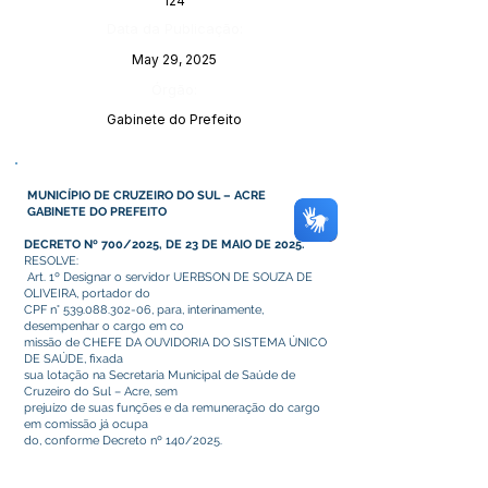
124
Data da Publicação:
May 29, 2025
Órgão:
Gabinete do Prefeito
MUNICÍPIO DE CRUZEIRO DO SUL – ACRE
GABINETE DO PREFEITO
DECRETO Nº 700/2025, DE 23 DE MAIO DE 2025.
RESOLVE:
Art. 1º Designar o servidor UERBSON DE SOUZA DE
OLIVEIRA, portador do
CPF n°
539.088.302-06
, para, interinamente,
desempenhar o cargo em co
missão de CHEFE DA OUVIDORIA DO SISTEMA ÚNICO
DE SAÚDE, fixada
sua lotação na Secretaria Municipal de Saúde de
Cruzeiro do Sul – Acre, sem
prejuízo de suas funções e da remuneração do cargo
em comissão já ocupa
do, conforme Decreto nº 140/2025.