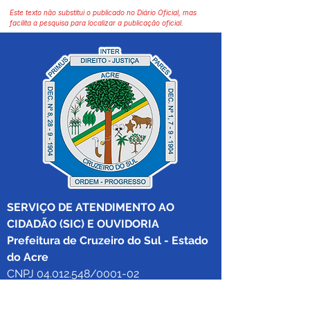
Este texto não substitui o publicado no Diário Oficial, mas
facilita a pesquisa para localizar a publicação oficial.
SERVIÇO DE ATENDIMENTO AO 
CIDADÃO (SIC) E OUVIDORIA
Prefeitura de Cruzeiro do Sul - Estado 
do Acre
CNPJ 04.012.548/0001-02
💻Acesso online: 
SIC 
| 
Fale Conosco
 | 