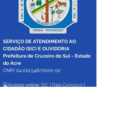
SERVIÇO DE ATENDIMENTO AO 
CIDADÃO (SIC) E OUVIDORIA
Prefeitura de Cruzeiro do Sul - Estado 
do Acre
CNPJ 04.012.548/0001-02
💻Acesso online: 
SIC 
| 
Fale Conosco
 | 
Ouvidoria
|
Mapa do Site
 | 
Portal da 
Transparência
📱Fone: +55 (68) 
99213-8219
 (Ouvidora 
Geral 
Thaissa Mappes)
🏢 Rua Madre Adelgundes Becker nº 