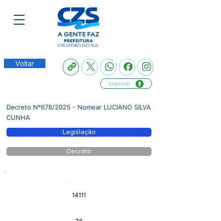
Voltar
Imprimir
Decreto Nº678/2025 - Nomear LUCIANO SILVA
CUNHA
Legislação
Decreto
Número do Diário:
14111
Página da Publicação: