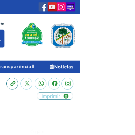
ite
Transparência⬇️
📰Notícias
Imprimir
Órgão: