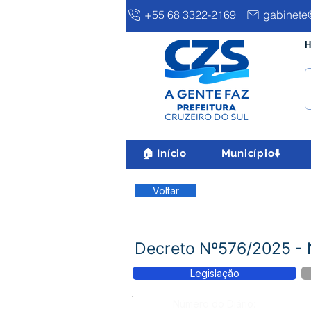
+55 68 3322-2169
gabinete@
H
🏠 Início
Município⬇️
Voltar
Decreto Nº576/2025 
Legislação
Número do Diário: