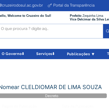
cruzeirodosul.ac.gov.br
Portal da Transparência
ello, Welcome to Cruzeiro do Sul!
Prefeito
Zequinha Lima
Vice Delcimar da Silva Le
O Governo⬇️
Serviços⬇️
Publicações 🔽
- Nomear CLELDIOMAR DE LIMA SOUZA
Decreto
Página da Publicação:
Data da Publicação: