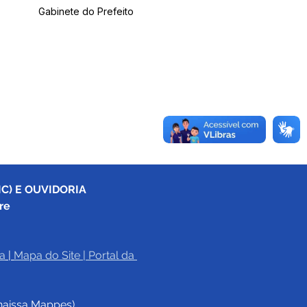
Gabinete do Prefeito
C) E OUVIDORIA
re
a
|
Mapa do Site
 | 
Portal da 
haissa Mappes)