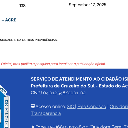
September 17, 2025
138
 – ACRE
.
SIONADO E DÁ OUTRAS PROVIDÊNCIAS.
 Oficial, mas facilita a pesquisa para localizar a publicação oficial.
SERVIÇO DE ATENDIMENTO AO CIDADÃO (SI
Prefeitura de Cruzeiro do Sul - Estado do Ac
CNPJ 04.012.548/0001-02
💻Acesso online: 
SIC 
| 
Fale Conosco
 | 
Ouvidori
Transparência
📱Fone: +55 (68) 
99213-8219
 (Ouvidora Geral 
T