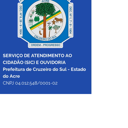
SERVIÇO DE ATENDIMENTO AO 
CIDADÃO (SIC) E OUVIDORIA
Prefeitura de Cruzeiro do Sul - Estado 
do Acre
CNPJ 04.012.548/0001-02
💻Acesso online: 
SIC 
| 
Fale Conosco
 | 
Ouvidoria
|
Mapa do Site
 | 
Portal da 
Transparência
📱Fone: +55 (68) 
99213-8219
 (Ouvidora 