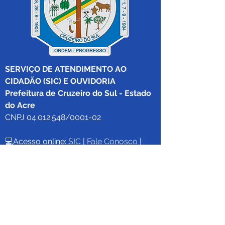
SERVIÇO DE ATENDIMENTO AO 
CIDADÃO (SIC) E OUVIDORIA
Prefeitura de Cruzeiro do Sul - Estado 
do Acre
CNPJ 04.012.548/0001-02
💻Acesso online: 
SIC 
| 
Fale Conosco
 | 
Ouvidoria
|
Mapa do Site
 | 
Portal da 
Transparência
📱Fone: +55 (68) 
99213-8219
 (Ouvidora 
Geral 
Thaissa Mappes)
🏢 Rua Madre Adelgundes Becker nº 