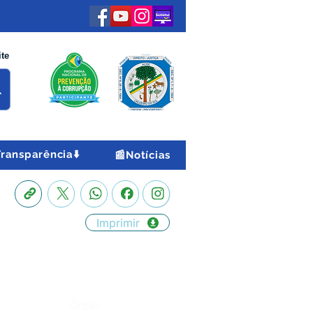
ite
Transparência⬇️
📰Notícias
Imprimir
Órgão: