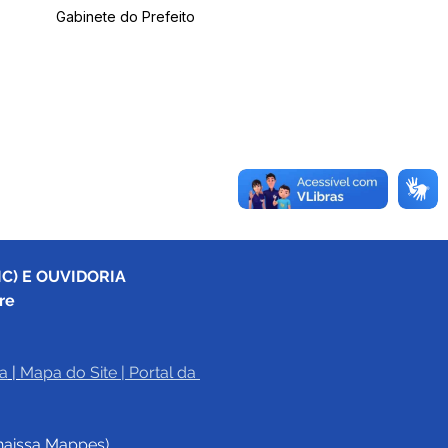
Gabinete do Prefeito
C) E OUVIDORIA
re
a
|
Mapa do Site
 | 
Portal da 
haissa Mappes)