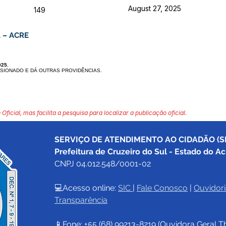
August 27, 2025
149
 – ACRE
025.
SSIONADO E DÁ
OUTRAS PROVIDÊNCIAS.
 Oficial, mas facilita a pesquisa para localizar a publicação oficial.
SERVIÇO DE ATENDIMENTO AO CIDADÃO (SI
Prefeitura de Cruzeiro do Sul - Estado do Ac
CNPJ 04.012.548/0001-02
💻Acesso online: 
SIC 
| 
Fale Conosco
 | 
Ouvidori
Transparência
📱Fone: +55 (68) 
99213-8219
 (Ouvidora Geral 
T