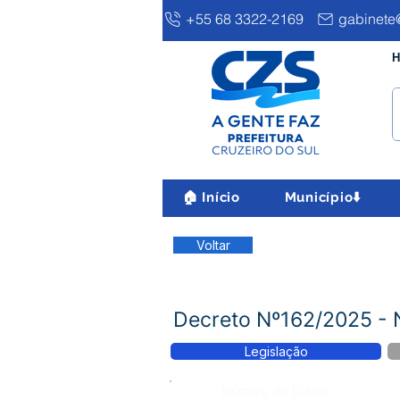
+55 68 3322-2169
gabinete@
H
🏠 Início
Município⬇️
Voltar
Decreto Nº162/2025 
Legislação
Número do Diário: