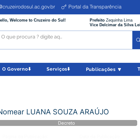
cruzeirodosul.ac.gov.br
Portal da Transparência
ello, Welcome to Cruzeiro do Sul!
Prefeito
Zequinha Lima
Vice Delcimar da Silva Le
O Governo⬇️
Serviços⬇️
Publicações 🔽
- Nomear LUANA SOUZA ARAÚJO
Decreto
Página da Publicação:
Data da Publicação: