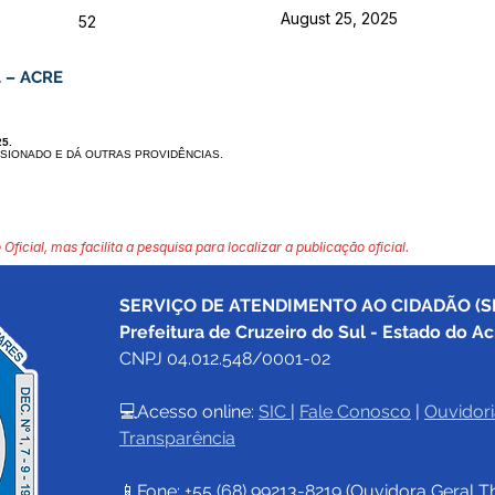
August 25, 2025
52
 – ACRE
5.
SIONADO E DÁ OU
TRAS PROVIDÊNCIAS.
 Oficial, mas facilita a pesquisa para localizar a publicação oficial.
SERVIÇO DE ATENDIMENTO AO CIDADÃO (SI
Prefeitura de Cruzeiro do Sul - Estado do Ac
CNPJ 04.012.548/0001-02
💻Acesso online: 
SIC 
| 
Fale Conosco
 | 
Ouvidori
Transparência
📱Fone: +55 (68) 
99213-8219
 (Ouvidora Geral 
T