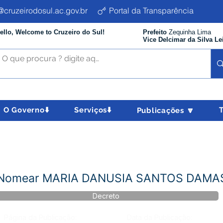
cruzeirodosul.ac.gov.br
Portal da Transparência
ello, Welcome to Cruzeiro do Sul!
Prefeito
Zequinha Lima
Vice Delcimar da Silva Le
O Governo⬇️
Serviços⬇️
Publicações 🔽
 - Nomear MARIA DANUSIA SANTOS DAM
Decreto
Página da Publicação:
Data da Publicação: