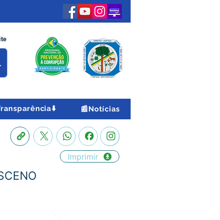
ite
Transparência⬇️
📰Notícias
Imprimir
ASCENO
Órgão: