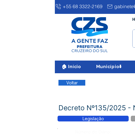
+55 68 3322-2169
gabinete@
H
🏠 Início
Município⬇️
Voltar
Decreto Nº135/2025
Legislação
Número do Diário: