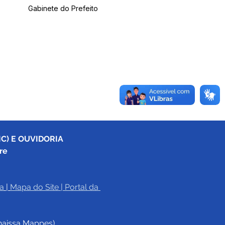
Gabinete do Prefeito
C) E OUVIDORIA
re
a
|
Mapa do Site
 | 
Portal da 
haissa Mappes)