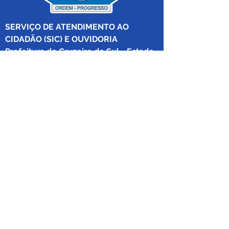
SERVIÇO DE ATENDIMENTO AO 
CIDADÃO (SIC) E OUVIDORIA
Prefeitura de Cruzeiro do Sul - Estado 
do Acre
CNPJ 04.012.548/0001-02
💻Acesso online: 
SIC 
| 
Fale Conosco
 | 
Ouvidoria
|
Mapa do Site
 | 
Portal da 
Transparência
📱Fone: +55 (68) 
99213-8219
 (Ouvidora 
Geral 
Thaissa Mappes)
🏢 Rua Madre Adelgundes Becker nº 
222, CEP 69.980.000, Miritizal, Cruzeiro 
do Sul, Acre, Brasil.
📅 Segunda a sexta, das 7h às 13h 
(Fechado aos sábados, domingos e 