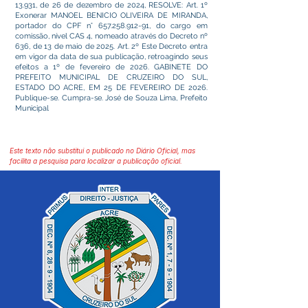
13.931, de 26 de dezembro de 2024, RESOLVE: Art. 1º
Exonerar MANOEL BENICIO OLIVEIRA DE MIRANDA,
portador do CPF n°
657.258.912-91
, do cargo em
comissão, nível CAS 4, nomeado através do Decreto nº
636, de 13 de maio de 2025. Art. 2º Este Decreto entra
em vigor da data de sua publicação, retroagindo seus
efeitos a 1º de fevereiro de 2026. GABINETE DO
PREFEITO MUNICIPAL DE CRUZEIRO DO SUL,
ESTADO DO ACRE, EM 25 DE FEVEREIRO DE 2026.
Publique-se. Cumpra-se. José de Souza Lima, Prefeito
Municipal
Este texto não substitui o publicado no Diário Oficial, mas
facilita a pesquisa para localizar a publicação oficial.