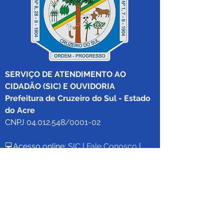
SERVIÇO DE ATENDIMENTO AO 
CIDADÃO (SIC) E OUVIDORIA
Prefeitura de Cruzeiro do Sul - Estado 
do Acre
CNPJ 04.012.548/0001-02
💻Acesso online: 
SIC 
| 
Fale Conosco
 | 
Ouvidoria
|
Mapa do Site
 | 
Portal da 
Transparência
📱Fone: +55 (68) 
99213-8219
 (Ouvidora 
Geral 
Thaissa Mappes)
🏢 Rua Madre Adelgundes Becker nº 