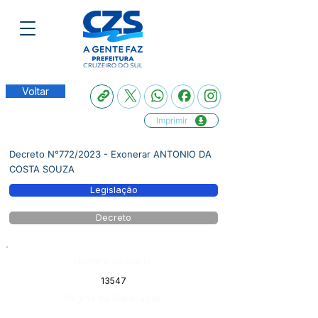
Voltar
Imprimir
Decreto N°772/2023 - Exonerar ANTONIO DA
COSTA SOUZA
Legislação
Decreto
Número do Diário:
13547
Página da Publicação: