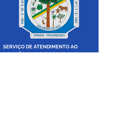
SERVIÇO DE ATENDIMENTO AO 
CIDADÃO (SIC) E OUVIDORIA
Prefeitura de Cruzeiro do Sul - Estado 
do Acre
CNPJ 04.012.548/0001-02
💻Acesso online: 
SIC 
| 
Fale Conosco
 | 
Ouvidoria
|
Mapa do Site
 | 
Portal da 
Transparência
📱Fone: +55 (68) 
99213-8219
 (Ouvidora 
Geral 
Thaissa Mappes)
🏢 Rua Madre Adelgundes Becker nº 