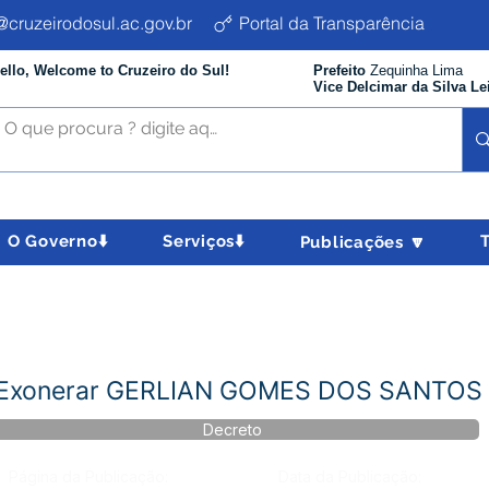
cruzeirodosul.ac.gov.br
Portal da Transparência
ello, Welcome to Cruzeiro do Sul!
Prefeito
Zequinha Lima
Vice Delcimar da Silva Le
O Governo⬇️
Serviços⬇️
Publicações 🔽
- Exonerar GERLIAN GOMES DOS SANTOS
Decreto
Página da Publicação:
Data da Publicação: