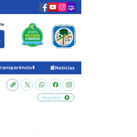
ite
Transparência⬇️
📰Notícias
Imprimir
Órgão: