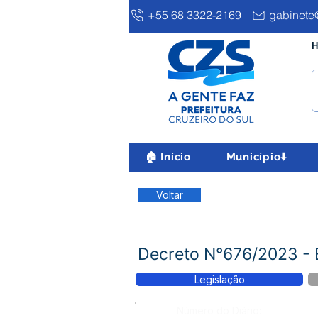
+55 68 3322-2169
gabinete@
H
🏠 Início
Município⬇️
Voltar
Decreto N°676/2023 
Legislação
Número do Diário: