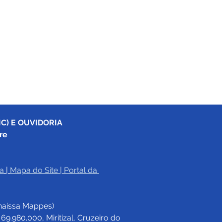
C) E OUVIDORIA
re
a
|
Mapa do Site
 | 
Portal da 
haissa Mappes)
.980.000, Miritizal, Cruzeiro do 