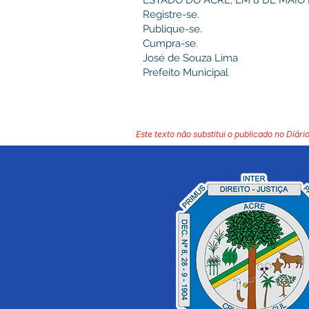
ESTADO DO ACRE, EM 8 DE MAIO 
Registre-se.
Publique-se.
Cumpra-se.
José de Souza Lima
Prefeito Municipal
Este texto não substitui o publicado no Diário