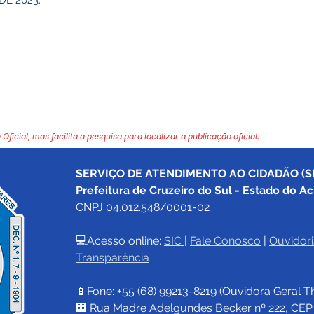
DE 2023.
 Oficial, mas facilita a pesquisa para localizar a publicação oficial.
SERVIÇO DE ATENDIMENTO AO CIDADÃO (SI
Prefeitura de Cruzeiro do Sul - Estado do Ac
CNPJ 04.012.548/0001-02
💻Acesso online: 
SIC 
| 
Fale Conosco
 | 
Ouvidori
Transparência
📱Fone: +55 (68) 
99213-8219
 (Ouvidora Geral 
T
🏢 Rua Madre Adelgundes Becker nº 222, CEP 69