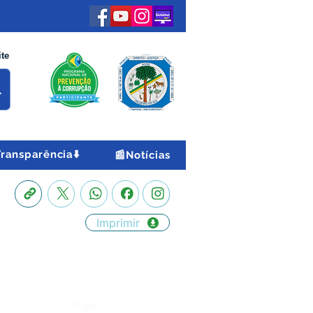
ite
Transparência⬇️
📰Notícias
Imprimir
Órgão: