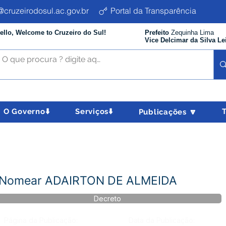
cruzeirodosul.ac.gov.br
Portal da Transparência
ello, Welcome to Cruzeiro do Sul!
Prefeito
Zequinha Lima
Vice Delcimar da Silva Le
O Governo⬇️
Serviços⬇️
Publicações 🔽
- Nomear ADAIRTON DE ALMEIDA
Decreto
Página da Publicação:
Data da Publicação: