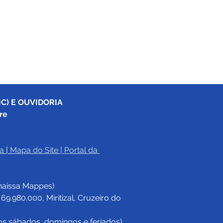
C) E OUVIDORIA
re
a
|
Mapa do Site
 | 
Portal da 
haissa Mappes)
.980.000, Miritizal, Cruzeiro do 
os sábados, domingos e feriados)