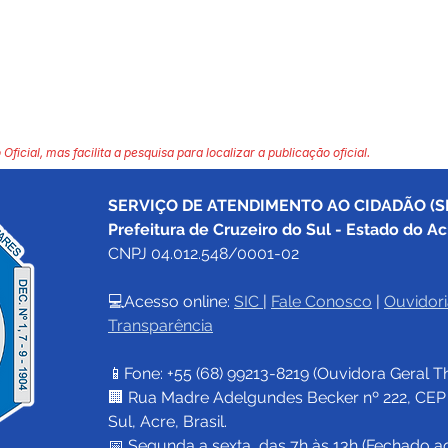
 Oficial, mas facilita a pesquisa para localizar a publicação oficial.
SERVIÇO DE ATENDIMENTO AO CIDADÃO (SI
Prefeitura de Cruzeiro do Sul - Estado do Ac
CNPJ 04.012.548/0001-02
💻Acesso online: 
SIC 
| 
Fale Conosco
 | 
Ouvidori
Transparência
📱Fone: +55 (68) 
99213-8219
 (Ouvidora Geral 
T
🏢 Rua Madre Adelgundes Becker nº 222, CEP 69
Sul, Acre, Brasil.
📅 Segunda a sexta, das 7h às 13h (Fechado a