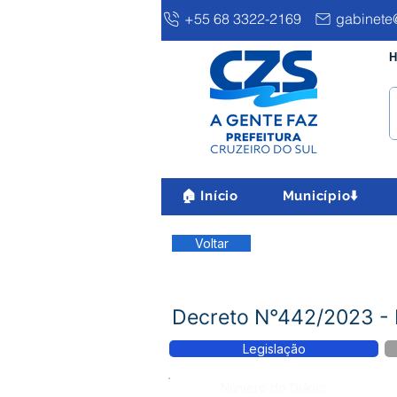
+55 68 3322-2169
gabinete@
H
🏠 Início
Município⬇️
Voltar
Decreto N°442/2023 
Legislação
Número do Diário: