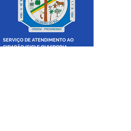
SERVIÇO DE ATENDIMENTO AO 
CIDADÃO (SIC) E OUVIDORIA
Prefeitura de Cruzeiro do Sul - Estado 
do Acre
CNPJ 04.012.548/0001-02
💻Acesso online: 
SIC 
| 
Fale Conosco
 | 
Ouvidoria
|
Mapa do Site
 | 
Portal da 
Transparência
📱Fone: +55 (68) 
99213-8219
 (Ouvidora 
Geral 
Thaissa Mappes)
🏢 Rua Madre Adelgundes Becker nº 