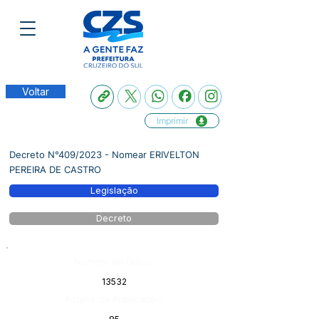
Voltar
Imprimir
Decreto N°409/2023 - Nomear ERIVELTON
PEREIRA DE CASTRO
Legislação
Decreto
Número do Diário:
13532
Página da Publicação: