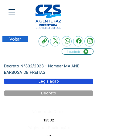
Voltar
Imprimir
Decreto N°332/2023 - Nomear MAIANE
BARBOSA DE FREITAS
Legislação
Decreto
Número do Diário:
13532
Página da Publicação: