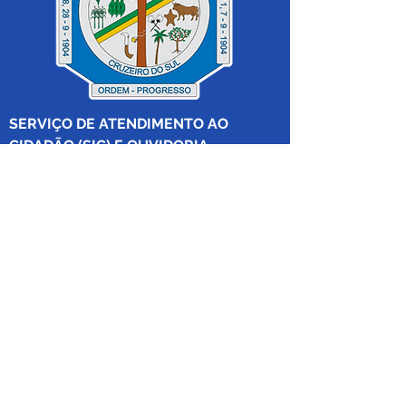
SERVIÇO DE ATENDIMENTO AO 
CIDADÃO (SIC) E OUVIDORIA
Prefeitura de Cruzeiro do Sul - Estado 
do Acre
CNPJ 04.012.548/0001-02
💻Acesso online: 
SIC 
| 
Fale Conosco
 | 
Ouvidoria
|
Mapa do Site
 | 
Portal da 
Transparência
📱Fone: +55 (68) 
99213-8219
 (Ouvidora 
Geral 
Thaissa Mappes)
🏢 Rua Madre Adelgundes Becker nº 