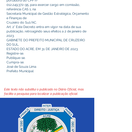
portadora do CPF nº
012.249.372-95
, para exercer cargo em comissão,
referência CAS 1, na
Secretaria Municipal de Gestão Estratégica, Orçamento
e Finanças de
Cruzeiro do Sul/AC.
Art. 2° Este Decreto entra em vigor na data de sua
publicação, retroagindo seus efeitos a 2 de janeiro de
2023.
GABINETE DO PREFEITO MUNICIPAL DE CRUZEIRO
DO SUL,
ESTADO DO ACRE, EM 31 DE JANEIRO DE 2023.
Registre-se.
Publique-se.
Cumpra-se.
José de Souza Lima
Prefeito Municipal
Este texto não substitui o publicado no Diário Oficial, mas
facilita a pesquisa para localizar a publicação oficial.