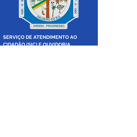
SERVIÇO DE ATENDIMENTO AO 
CIDADÃO (SIC) E OUVIDORIA
Prefeitura de Cruzeiro do Sul - Estado 
do Acre
CNPJ 04.012.548/0001-02
💻Acesso online: 
SIC 
| 
Fale Conosco
 | 
Ouvidoria
|
Mapa do Site
 | 
Portal da 
Transparência
📱Fone: +55 (68) 
99213-8219
 (Ouvidora 
Geral 
Thaissa Mappes)
🏢 Rua Madre Adelgundes Becker nº 
222, CEP 69.980.000, Miritizal, Cruzeiro 