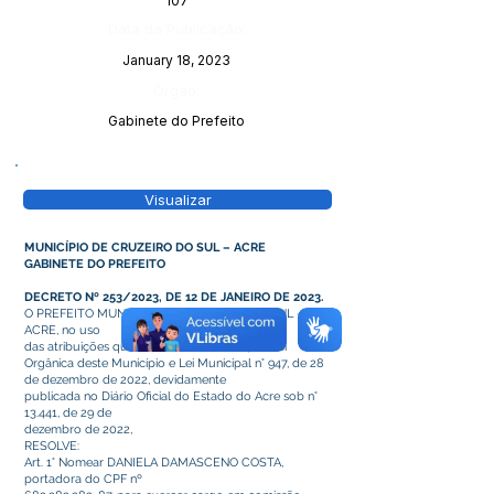
107
Data da Publicação:
January 18, 2023
Órgão:
Gabinete do Prefeito
Visualizar
MUNICÍPIO DE CRUZEIRO DO SUL – ACRE
GABINETE DO PREFEITO
DECRETO Nº 253/2023, DE 12 DE JANEIRO DE 2023
.
O PREFEITO MUNICIPAL DE CRUZEIRO DO SUL –
ACRE, no uso
das atribuições que lhe confere o art. 64 da Lei
Orgânica deste Município e Lei Municipal n° 947, de 28
de dezembro de 2022, devidamente
publicada no Diário Oficial do Estado do Acre sob n°
13.441, de 29 de
dezembro de 2022,
RESOLVE:
Art. 1° Nomear DANIELA DAMASCENO COSTA,
portadora do CPF nº