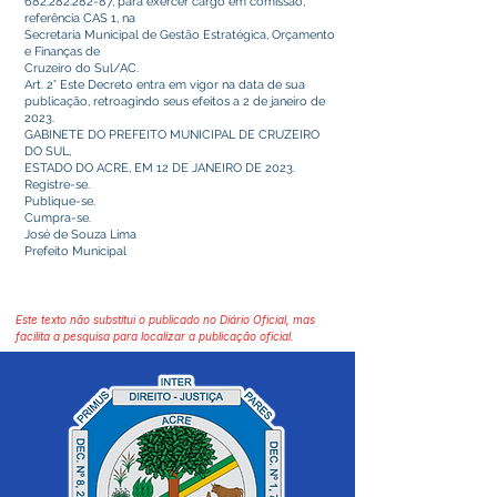
682.282.282-87
, para exercer cargo em comissão,
referência CAS 1, na
Secretaria Municipal de Gestão Estratégica, Orçamento
e Finanças de
Cruzeiro do Sul/AC.
Art. 2° Este Decreto entra em vigor na data de sua
publicação, retroagindo seus efeitos a 2 de janeiro de
2023.
GABINETE DO PREFEITO MUNICIPAL DE CRUZEIRO
DO SUL,
ESTADO DO ACRE, EM 12 DE JANEIRO DE 2023.
Registre-se.
Publique-se.
Cumpra-se.
José de Souza Lima
Prefeito Municipal
Este texto não substitui o publicado no Diário Oficial, mas
facilita a pesquisa para localizar a publicação oficial.