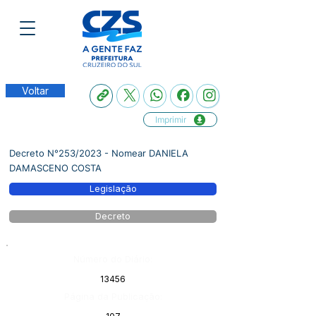
Voltar
Imprimir
Decreto N°253/2023 - Nomear DANIELA
DAMASCENO COSTA
Legislação
Decreto
Número do Diário:
13456
Página da Publicação: