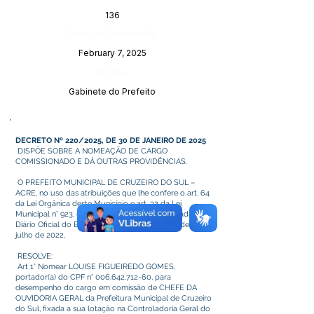
136
Data da Publicação:
February 7, 2025
Órgão:
Gabinete do Prefeito
DECRETO Nº 220/2025, DE 30 DE JANEIRO DE 2025
DISPÕE SOBRE A NOMEAÇÃO DE CARGO
COMISSIONADO E DÁ OUTRAS PROVIDÊNCIAS.
O PREFEITO MUNICIPAL DE CRUZEIRO DO SUL –
ACRE, no uso das atribuições que lhe confere o art. 64
da Lei Orgânica deste Município e art. 32 da Lei
Municipal n° 923, de 2022, devidamente publicada no
Diário Oficial do Estado do Acre sob n° 13.318, de 4 de
julho de 2022,
RESOLVE:
Art 1° Nomear LOUISE FIGUEIREDO GOMES,
portador(a) do CPF n°
006.642.712-60
, para
desempenho do cargo em comissão de CHEFE DA
OUVIDORIA GERAL da Prefeitura Municipal de Cruzeiro
do Sul, fixada a sua lotação na Controladoria Geral do