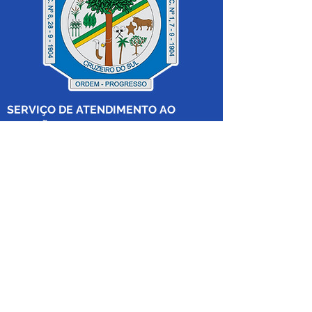
SERVIÇO DE ATENDIMENTO AO 
CIDADÃO (SIC) E OUVIDORIA
Prefeitura de Cruzeiro do Sul - Estado 
do Acre
CNPJ 04.012.548/0001-02
💻Acesso online: 
SIC 
| 
Fale Conosco
 | 
Ouvidoria
|
Mapa do Site
 | 
Portal da 
Transparência
📱Fone: +55 (68) 
99213-8219
 (Ouvidora 
Geral 
Thaissa Mappes)
🏢 Rua Madre Adelgundes Becker nº 