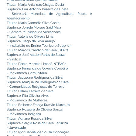
– Secretaria Municipal de Cultura
Titular: Maria Anita das Chagas Costa
Suplente: Luiz Antônio Bezerra da Costa
– Secretaria Municipal de Agricultura, Pesca e
Abastecimento
Titular: Maria Carmélia Silva Costa
Suplente: Joniele Moraes Said Maia
– Câmara Municipal de Vereadores
Titular: Valeria de Oliveira Lima
Suplente: Tiago da Silva Araújo
– Instituição de Ensino Técnico e Superior
Titular: Marcos Cândido da Silva (UFAC)
Suplente: José Valderi Farias de Souza
– Sindical
Titular: Pedro Moreira Lima (SINTEAC)
Suplente: Fernanda de Oliveira Cordeiro
– Movimento Comunitário
Titular: Jaqueline Rodrigues da Silva
Suplente: Maiqueline Rodrigues da Silva
– Comunidades Religiosas de Terreiro
Titular: Hillary Ferreira da Silva
Suplente: Rita Oliveira Alves
– Movimento de Mulheres
Titular: Edilamar França Rumão Marques
Suplente: Rosalina de Oliveira Souza
– Movimento Indígena
Titular: Adriano Rosa da Silva
Suplente: Sergio Rosa da Silva Katukina
– Juventude
Titular: Igor Gabriel de Souza Conceição