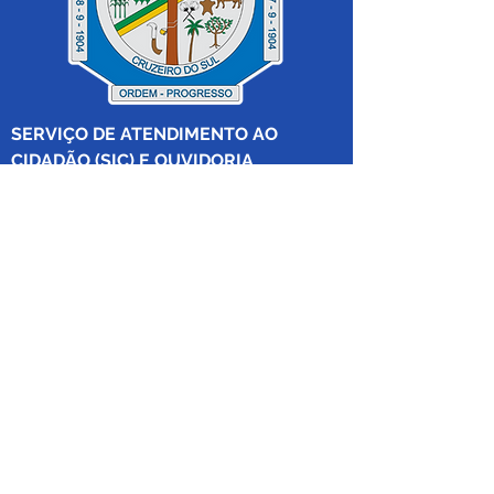
SERVIÇO DE ATENDIMENTO AO 
CIDADÃO (SIC) E OUVIDORIA
Prefeitura de Cruzeiro do Sul - Estado 
do Acre
CNPJ 04.012.548/0001-02
💻Acesso online: 
SIC 
| 
Fale Conosco
 | 
Ouvidoria
|
Mapa do Site
 | 
Portal da 
Transparência
📱Fone: +55 (68) 
99213-8219
 (Ouvidora 
Geral 
Thaissa Mappes)
🏢 Rua Madre Adelgundes Becker nº 
222, CEP 69.980.000, Miritizal, Cruzeiro 