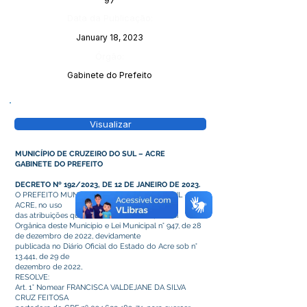
97
Data da Publicação:
January 18, 2023
Órgão:
Gabinete do Prefeito
Visualizar
MUNICÍPIO DE CRUZEIRO DO SUL – ACRE
GABINETE DO PREFEITO
DECRETO Nº 192/2023, DE 12 DE JANEIRO DE 2023.
O PREFEITO MUNICIPAL DE CRUZEIRO DO SUL –
ACRE, no uso
das atribuições que lhe confere o art. 64 da Lei
Orgânica deste Município e Lei Municipal n° 947, de 28
de dezembro de 2022, devidamente
publicada no Diário Oficial do Estado do Acre sob n°
13.441, de 29 de
dezembro de 2022,
RESOLVE:
Art. 1° Nomear FRANCISCA VALDEJANE DA SILVA
CRUZ FEITOSA