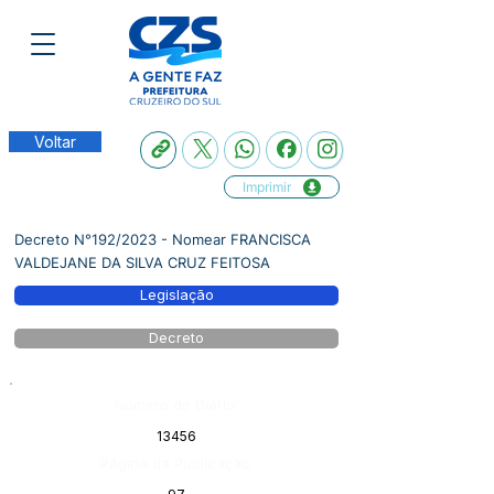
Voltar
Imprimir
Decreto N°192/2023 - Nomear FRANCISCA
VALDEJANE DA SILVA CRUZ FEITOSA
Legislação
Decreto
Número do Diário:
13456
Página da Publicação: