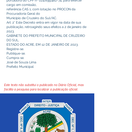
portadora do CPF nº
024.699.482-74
, para exercer
cargo em comissão,
referência CAS 1, com lotação no PROCON da
Procuradoria Geral do
Município de Cruzeiro do Sul/AC.
Art. 2° Este Decreto entra em vigor na data de sua
publicação, retroagindo seus efeitos a 2 de janeiro de
2023.
GABINETE DO PREFEITO MUNICIPAL DE CRUZEIRO
DO SUL,
ESTADO DO ACRE, EM 12 DE JANEIRO DE 2023.
Registre-se.
Publique-se.
Cumpra-se.
José de Souza Lima
Prefeito Municipal
Este texto não substitui o publicado no Diário Oficial, mas
facilita a pesquisa para localizar a publicação oficial.