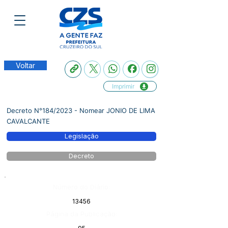
Voltar
Imprimir
Decreto N°184/2023 - Nomear JONIO DE LIMA
CAVALCANTE
Legislação
Decreto
Número do Diário:
13456
Página da Publicação: