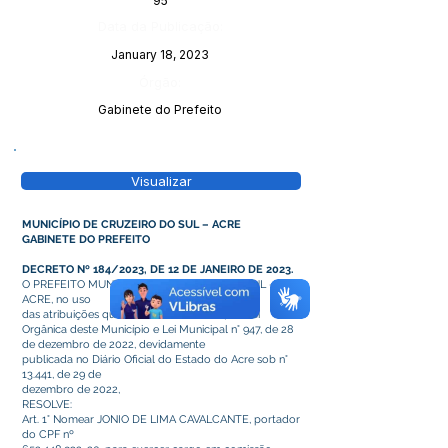
95
Data da Publicação:
January 18, 2023
Órgão:
Gabinete do Prefeito
Visualizar
MUNICÍPIO DE CRUZEIRO DO SUL – ACRE
GABINETE DO PREFEITO
DECRETO Nº 184/2023, DE 12 DE JANEIRO DE 2023.
O PREFEITO MUNICIPAL DE CRUZEIRO DO SUL –
ACRE, no uso
das atribuições que lhe confere o art. 64 da Lei
Orgânica deste Município e Lei Municipal n° 947, de 28
de dezembro de 2022, devidamente
publicada no Diário Oficial do Estado do Acre sob n°
13.441, de 29 de
dezembro de 2022,
RESOLVE:
Art. 1° Nomear JONIO DE LIMA CAVALCANTE, portador
do CPF nº