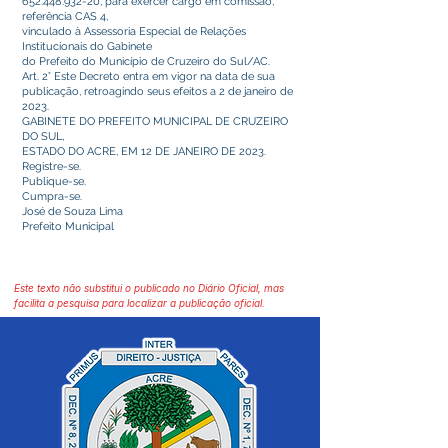
652.448.932-20
, para exercer cargo em comissão,
referência CAS 4,
vinculado à Assessoria Especial de Relações
Institucionais do Gabinete
do Prefeito do Município de Cruzeiro do Sul/AC.
Art. 2° Este Decreto entra em vigor na data de sua
publicação, retroagindo seus efeitos a 2 de janeiro de
2023.
GABINETE DO PREFEITO MUNICIPAL DE CRUZEIRO
DO SUL,
ESTADO DO ACRE, EM 12 DE JANEIRO DE 2023.
Registre-se.
Publique-se.
Cumpra-se.
José de Souza Lima
Prefeito Municipal
Este texto não substitui o publicado no Diário Oficial, mas
facilita a pesquisa para localizar a publicação oficial.