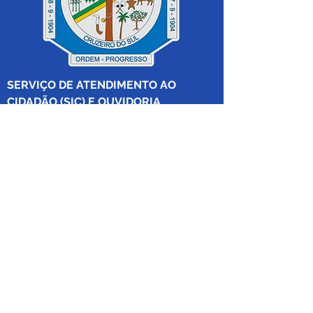
SERVIÇO DE ATENDIMENTO AO 
CIDADÃO (SIC) E OUVIDORIA
Prefeitura de Cruzeiro do Sul - Estado 
do Acre
CNPJ 04.012.548/0001-02
💻Acesso online: 
SIC 
| 
Fale Conosco
 | 
Ouvidoria
|
Mapa do Site
 | 
Portal da 
Transparência
📱Fone: +55 (68) 
99213-8219
 (Ouvidora 
Geral 
Thaissa Mappes)
🏢 Rua Madre Adelgundes Becker nº 
222, CEP 69.980.000, Miritizal, Cruzeiro 