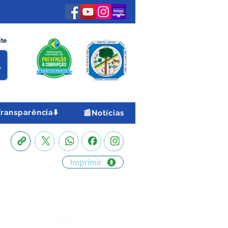
ite
Transparência⬇️
📰Notícias
Imprimir
Órgão: