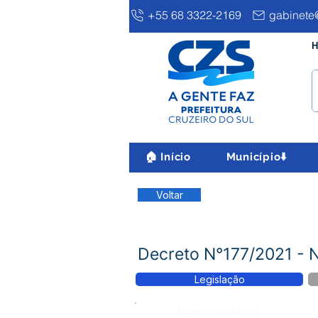
+55 68 3322-2169
gabinete@
H
🏠 Início
Município⬇️
Voltar
Decreto N°177/2021 
Legislação
Número do Diário: