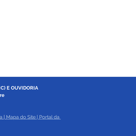
C) E OUVIDORIA
re
a
|
Mapa do Site
 | 
Portal da 