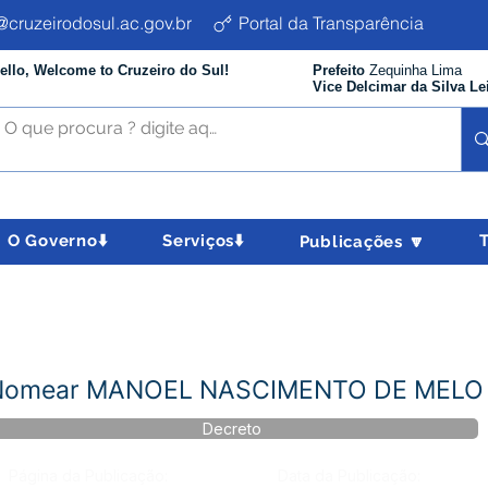
cruzeirodosul.ac.gov.br
Portal da Transparência
ello, Welcome to Cruzeiro do Sul!
Prefeito
Zequinha Lima
Vice Delcimar da Silva Le
O Governo⬇️
Serviços⬇️
Publicações 🔽
- Nomear MANOEL NASCIMENTO DE MELO
Decreto
Página da Publicação:
Data da Publicação: