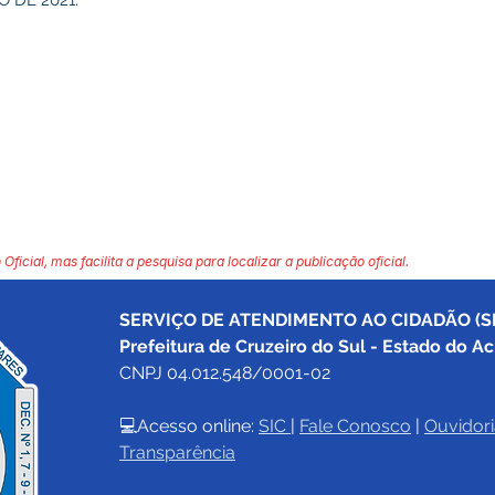
 DE 2021.
 Oficial, mas facilita a pesquisa para localizar a publicação oficial.
SERVIÇO DE ATENDIMENTO AO CIDADÃO (SI
Prefeitura de Cruzeiro do Sul - Estado do Ac
CNPJ 04.012.548/0001-02
💻Acesso online: 
SIC 
| 
Fale Conosco
 | 
Ouvidori
Transparência