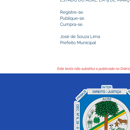
ESTADO DO ACRE, EM 5 DE MARÇO
Registre-se.
Publique-se.
Cumpra-se.
José de Souza Lima
Prefeito Municipal
Este texto não substitui o publicado no Diário