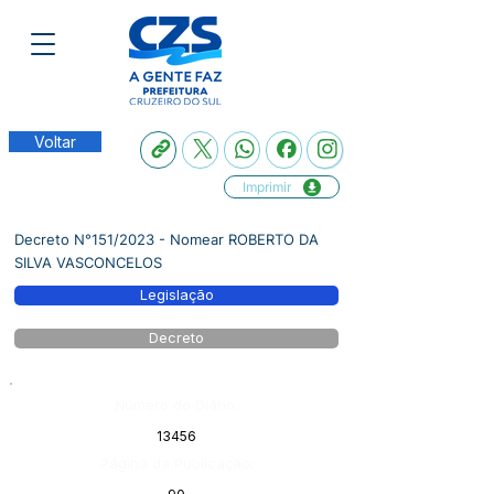
Voltar
Imprimir
Decreto N°151/2023 - Nomear ROBERTO DA
SILVA VASCONCELOS
Legislação
Decreto
Número do Diário:
13456
Página da Publicação: