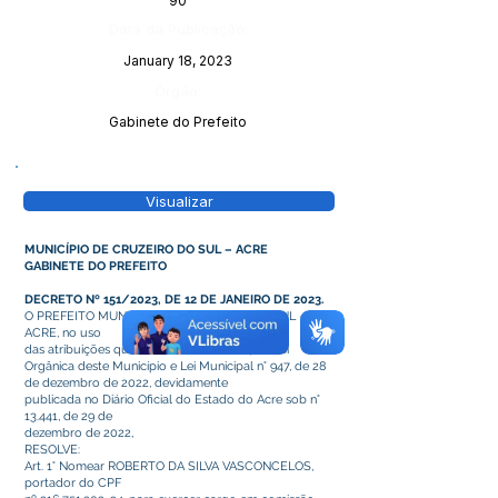
90
Data da Publicação:
January 18, 2023
Órgão:
Gabinete do Prefeito
Visualizar
MUNICÍPIO DE CRUZEIRO DO SUL – ACRE
GABINETE DO PREFEITO
DECRETO Nº 151/2023, DE 12 DE JANEIRO DE 2023.
O PREFEITO MUNICIPAL DE CRUZEIRO DO SUL –
ACRE, no uso
das atribuições que lhe confere o art. 64 da Lei
Orgânica deste Município e Lei Municipal n° 947, de 28
de dezembro de 2022, devidamente
publicada no Diário Oficial do Estado do Acre sob n°
13.441, de 29 de
dezembro de 2022,
RESOLVE:
Art. 1° Nomear ROBERTO DA SILVA VASCONCELOS,
portador do CPF