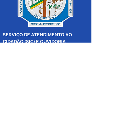
SERVIÇO DE ATENDIMENTO AO 
CIDADÃO (SIC) E OUVIDORIA
Prefeitura de Cruzeiro do Sul - Estado 
do Acre
CNPJ 04.012.548/0001-02
💻Acesso online: 
SIC 
| 
Fale Conosco
 | 
Ouvidoria
|
Mapa do Site
 | 
Portal da 
Transparência
📱Fone: +55 (68) 
99213-8219
 (Ouvidora 
Geral 
Thaissa Mappes)
🏢 Rua Madre Adelgundes Becker nº 
222, CEP 69.980.000, Miritizal, Cruzeiro 