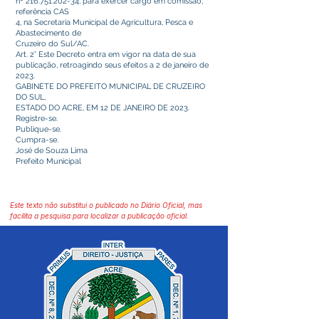
nº
216.751.202-34
, para exercer cargo em comissão,
referência CAS
4, na Secretaria Municipal de Agricultura, Pesca e
Abastecimento de
Cruzeiro do Sul/AC.
Art. 2° Este Decreto entra em vigor na data de sua
publicação, retroagindo seus efeitos a 2 de janeiro de
2023.
GABINETE DO PREFEITO MUNICIPAL DE CRUZEIRO
DO SUL,
ESTADO DO ACRE, EM 12 DE JANEIRO DE 2023.
Registre-se.
Publique-se.
Cumpra-se.
José de Souza Lima
Prefeito Municipal
Este texto não substitui o publicado no Diário Oficial, mas
facilita a pesquisa para localizar a publicação oficial.