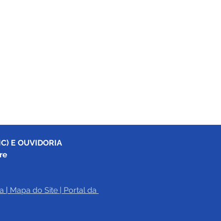
C) E OUVIDORIA
re
a
|
Mapa do Site
 | 
Portal da 