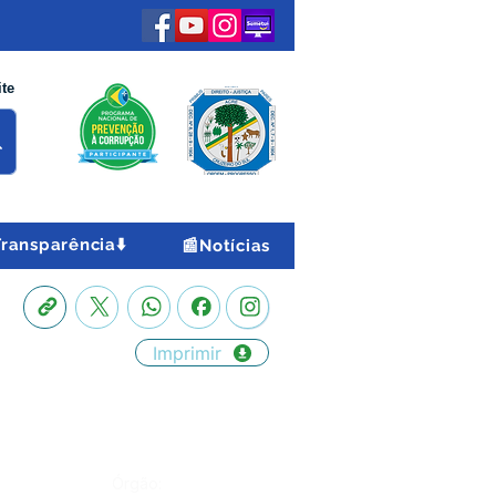
ite
Transparência⬇️
📰Notícias
Imprimir
Órgão: