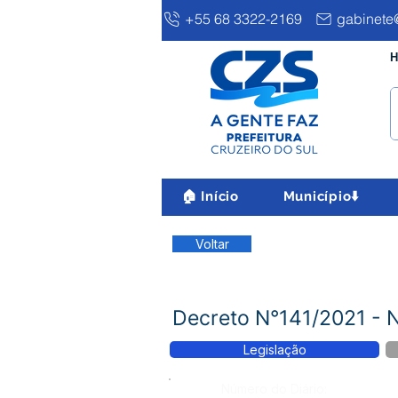
+55 68 3322-2169
gabinete@
H
🏠 Início
Município⬇️
Voltar
Decreto N°141/2021 -
Legislação
Número do Diário: