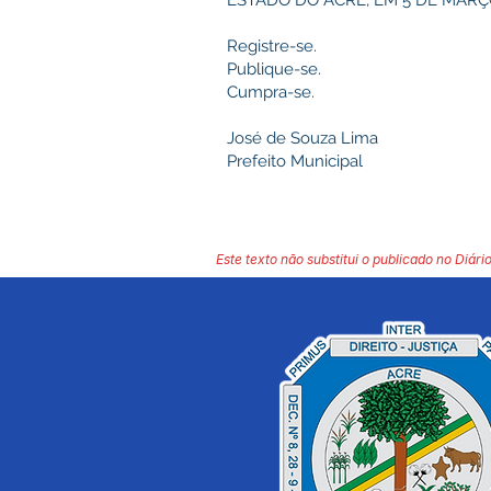
ESTADO DO ACRE, EM 5 DE MARÇO
Registre-se.
Publique-se.
Cumpra-se.
José de Souza Lima
Prefeito Municipal
Este texto não substitui o publicado no Diário