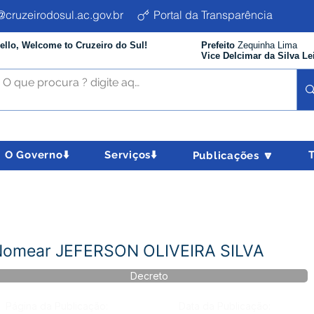
cruzeirodosul.ac.gov.br
Portal da Transparência
ello, Welcome to Cruzeiro do Sul!
Prefeito
Zequinha Lima
Vice Delcimar da Silva Le
O Governo⬇️
Serviços⬇️
Publicações 🔽
 Nomear JEFERSON OLIVEIRA SILVA
Decreto
Página da Publicação:
Data da Publicação: