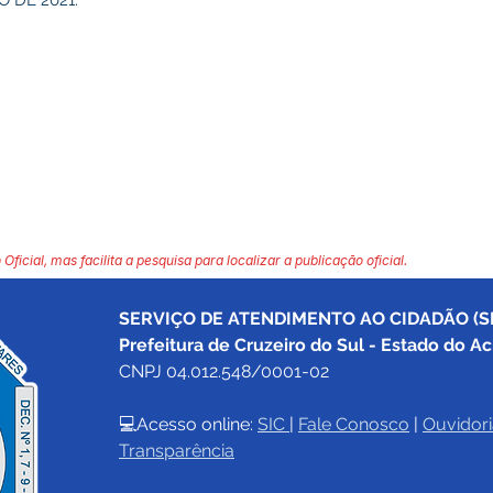
 DE 2021.
 Oficial, mas facilita a pesquisa para localizar a publicação oficial.
SERVIÇO DE ATENDIMENTO AO CIDADÃO (SI
Prefeitura de Cruzeiro do Sul - Estado do Ac
CNPJ 04.012.548/0001-02
💻Acesso online: 
SIC 
| 
Fale Conosco
 | 
Ouvidori
Transparência