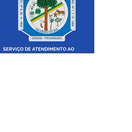
SERVIÇO DE ATENDIMENTO AO 
CIDADÃO (SIC) E OUVIDORIA
Prefeitura de Cruzeiro do Sul - Estado 
do Acre
CNPJ 04.012.548/0001-02
💻Acesso online: 
SIC 
| 
Fale Conosco
 | 
Ouvidoria
|
Mapa do Site
 | 
Portal da 
Transparência
📱Fone: +55 (68) 
99213-8219
 (Ouvidora 
Geral 
Thaissa Mappes)