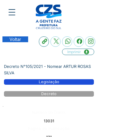
Voltar
Imprimir
Decreto N°105/2021 - Nomear ARTUR ROSAS
SILVA
Legislação
Decreto
Número do Diário:
13031
Página da Publicação: