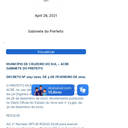
131
Data da Publicação:
April 28, 2021
Órgão:
Gabinete do Prefeito
Visualizar
MUNICÍPIO DE CRUZEIRO DO SUL – ACRE
GABINETE DO PREFEITO
DECRETO Nº 105/2021, DE 5 DE FEVEREIRO DE 2021.
O PREFEITO MUNICIPAL DE CRUZEIRO DO SUL –
ACRE, no uso das atribuições que lhe confere o art. 64
da Lei Orgânica deste Município e Lei Municipal n° 869,
de 28 de dezembro de 2020, devidamente publicada
no Diário Oficial do Estado do Acre sob n° 13.950, de
30 de dezembro de 2020,
RESOLVE:
Art. 1º Nomear ARTUR ROSAS SILVA para exercer