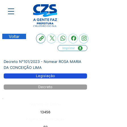
Voltar
Imprimir
Decreto N°101/2023 - Nomear ROSA MARIA
DA CONCEIÇÃO LIMA
Legislação
Decreto
Número do Diário:
13456
Página da Publicação: