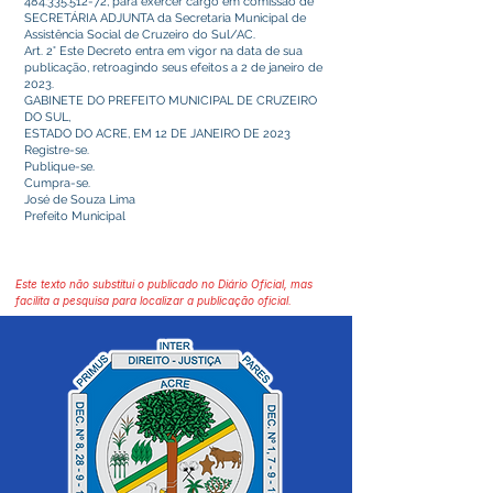
484.335.512-72
, para exercer cargo em comissão de
SECRETÁRIA ADJUNTA da Secretaria Municipal de
Assistência Social de Cruzeiro do Sul/AC.
Art. 2° Este Decreto entra em vigor na data de sua
publicação, retroagindo seus efeitos a 2 de janeiro de
2023.
GABINETE DO PREFEITO MUNICIPAL DE CRUZEIRO
DO SUL,
ESTADO DO ACRE, EM 12 DE JANEIRO DE 2023
Registre-se.
Publique-se.
Cumpra-se.
José de Souza Lima
Prefeito Municipal
Este texto não substitui o publicado no Diário Oficial, mas
facilita a pesquisa para localizar a publicação oficial.