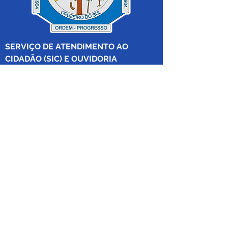
SERVIÇO DE ATENDIMENTO AO 
CIDADÃO (SIC) E OUVIDORIA
Prefeitura de Cruzeiro do Sul - Estado 
do Acre
CNPJ 04.012.548/0001-02
💻Acesso online: 
SIC 
| 
Fale Conosco
 | 
Ouvidoria
|
Mapa do Site
 | 
Portal da 
Transparência
📱Fone: +55 (68) 
99213-8219
 (Ouvidora 
Geral 
Thaissa Mappes)
🏢 Rua Madre Adelgundes Becker nº 
222, CEP 69.980.000, Miritizal, Cruzeiro 
do Sul, Acre, Brasil.