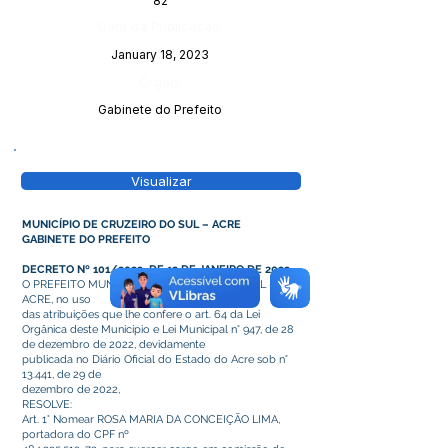
82
Data da Publicação:
January 18, 2023
Órgão:
Gabinete do Prefeito
Visualizar
MUNICÍPIO DE CRUZEIRO DO SUL – ACRE
GABINETE DO PREFEITO
DECRETO Nº 101/2023, DE 12 DE JANEIRO DE 2023.
O PREFEITO MUNICIPAL DE CRUZEIRO DO SUL –
ACRE, no uso
das atribuições que lhe confere o art. 64 da Lei
Orgânica deste Município e Lei Municipal n° 947, de 28
de dezembro de 2022, devidamente
publicada no Diário Oficial do Estado do Acre sob n°
13.441, de 29 de
dezembro de 2022,
RESOLVE:
Art. 1° Nomear ROSA MARIA DA CONCEIÇÃO LIMA,
portadora do CPF nº