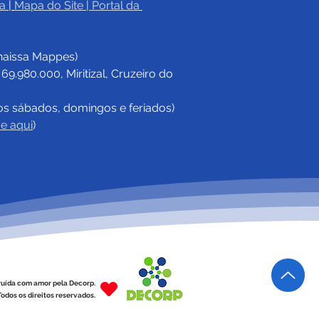
a
|
Mapa do Site
 | 
Portal da 
haissa Mappes)
.980.000, Miritizal, Cruzeiro do 
os sábados, domingos e feriados)
ue aqui
)
ruída com amor pela Decorp.
odos os direitos reservados.