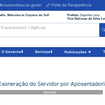
cruzeirodosul.ac.gov.br
Portal da Transparência
ello, Welcome to Cruzeiro do Sul!
Prefeito
Zequinha Lima
Vice Delcimar da Silva Le
O Governo⬇️
Serviços⬇️
Publicações 🔽
Exoneração do Servidor por Aposentadori
Decreto
Página da Publicação:
Data da Publicação: