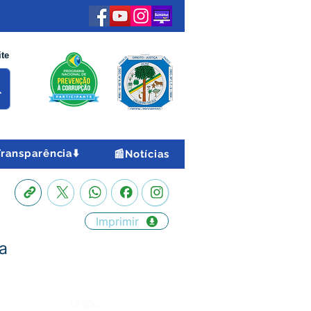
ite
Transparência⬇️
📰Notícias
Imprimir
a
Órgão: