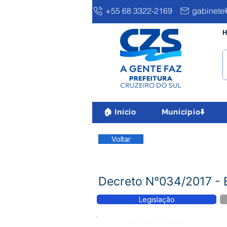
+55 68 3322-2169
gabinete@
H
🏠 Início
Município⬇️
Voltar
Decreto N°034/2017 - 
Legislação
Número do Diário: