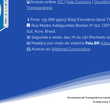
💻Acesso online: 
SIC 
| 
Fale Conosco
 | 
Ouvidori
Transparência
📱Fone: +55 (68) 
99213-8219
 (Ouvidora Geral 
T
🏢 Rua Madre Adelgundes Becker nº 222, CEP 69
Sul, Acre, Brasil.
📅 Segunda a sexta, das 7h às 13h (Fechado a
📧 
Pedidos por meio do sistema 
Fala.BR
 (
cliq
📨 Acesso ao 
Webmail Corporativo
Ferramenta de Transparência const
© 2009-2024. T