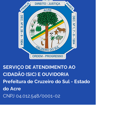
SERVIÇO DE ATENDIMENTO AO 
CIDADÃO (SIC) E OUVIDORIA
Prefeitura de Cruzeiro do Sul - Estado 
do Acre
CNPJ 04.012.548/0001-02
💻Acesso online: 
SIC 
| 
Fale Conosco
 | 
Ouvidoria
|
Mapa do Site
 | 
Portal da 
Transparência