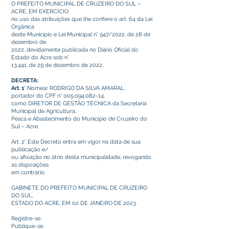
O PREFEITO MUNICIPAL DE CRUZEIRO DO SUL –
ACRE, EM EXERCÍCIO
no uso das atribuições que lhe confere o art. 64 da Lei
Orgânica
deste Município e Lei Municipal n° 947/2022, de 28 de
dezembro de
2022, devidamente publicada no Diário Oficial do
Estado do Acre sob n°
13.441, de 29 de dezembro de 2022,
DECRETA:
Art. 1
° Nomear RODRIGO DA SILVA AMARAL,
portador do CPF n°
005.094.082-14
,
como DIRETOR DE GESTÃO TÉCNICA da Secretaria
Municipal de Agricultura,
Pesca e Abastecimento do Município de Cruzeiro do
Sul – Acre.
Art. 2° Este Decreto entra em vigor na data de sua
publicação e/
ou afixação no átrio desta municipalidade, revogando
as disposições
em contrário.
GABINETE DO PREFEITO MUNICIPAL DE CRUZEIRO
DO SUL,
ESTADO DO ACRE, EM 02 DE JANEIRO DE 2023.
Registre-se.
Publique-se.