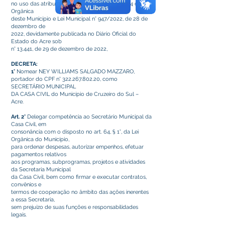
no uso das atribuições que lhe confere o art. 64 da Lei
Orgânica
deste Município e Lei Municipal n° 947/2022, de 28 de
dezembro de
2022, devidamente publicada no Diário Oficial do
Estado do Acre sob
n° 13.441, de 29 de dezembro de 2022,
DECRETA:
1°
Nomear NEY WILLIAMS SALGADO MAZZARO,
portador do CPF n°
322.267.802.20
, como
SECRETÁRIO MUNICIPAL
DA CASA CIVIL do Município de Cruzeiro do Sul –
Acre.
Art. 2°
Delegar competência ao Secretário Municipal da
Casa Civil, em
consonância com o disposto no art. 64, § 1°, da Lei
Orgânica do Município,
para ordenar despesas, autorizar empenhos, efetuar
pagamentos relativos
aos programas, subprogramas, projetos e atividades
da Secretaria Municipal
da Casa Civil, bem como firmar e executar contratos,
convênios e
termos de cooperação no âmbito das ações inerentes
a essa Secretaria,
sem prejuízo de suas funções e responsabilidades
legais.