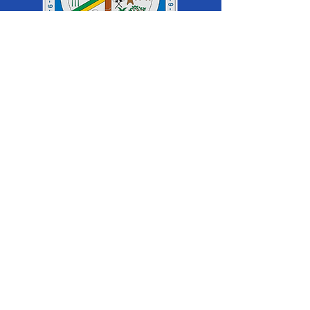
SERVIÇO DE ATENDIMENTO AO 
CIDADÃO (SIC) E OUVIDORIA
Prefeitura de Cruzeiro do Sul - Estado 
do Acre
CNPJ 04.012.548/0001-02
💻Acesso online: 
SIC 
| 
Fale Conosco
 | 
Ouvidoria
|
Mapa do Site
 | 
Portal da 
Transparência
📱Fone: +55 (68) 
99213-8219
 (Ouvidora 
Geral 
Thaissa Mappes)
🏢 Rua Madre Adelgundes Becker nº 
222, CEP 69.980.000, Miritizal, Cruzeiro 