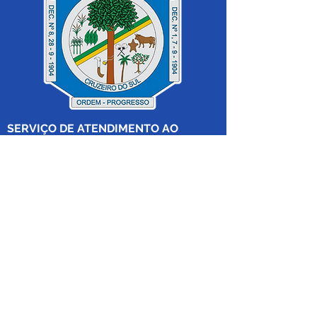
SERVIÇO DE ATENDIMENTO AO 
CIDADÃO (SIC) E OUVIDORIA
Prefeitura de Cruzeiro do Sul - Estado 
do Acre
CNPJ 04.012.548/0001-02
💻Acesso online: 
SIC 
| 
Fale Conosco
 | 
Ouvidoria
|
Mapa do Site
 | 
Portal da 
Transparência
📱Fone: +55 (68) 
99213-8219
 (Ouvidora 
Geral 
Thaissa Mappes)