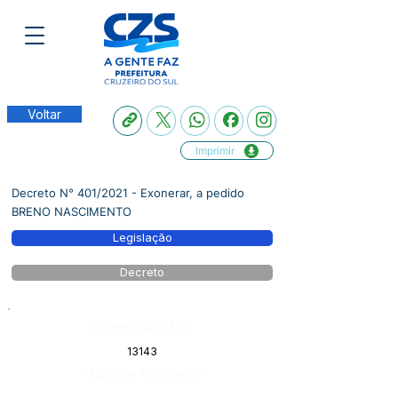
Voltar
Imprimir
Decreto N° 401/2021 - Exonerar, a pedido
BRENO NASCIMENTO
Legislação
Decreto
Número do Diário:
13143
Página da Publicação: